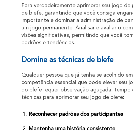
Para verdadeiramente aprimorar seu jogo de p
de blefe, garantindo que você consiga engan
importante é dominar a administração de bankr
um jogo permanente. Analisar e avaliar o c
visões significativas, permitindo que você t
padrões e tendências.
Domine as técnicas de blefe
Qualquer pessoa que já tenha se acolhido e
competência essencial que pode elevar seu jo
do blefe requer observação aguçada, tempo e
técnicas para aprimorar seu jogo de blefe:
Reconhecer padrões dos participantes
Mantenha uma história consistente