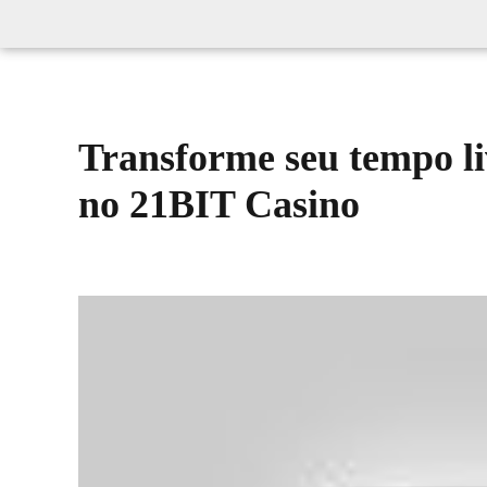
Transforme seu tempo l
no 21BIT Casino