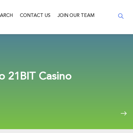
EARCH
CONTACT US
JOIN OUR TEAM
o 21BIT Casino