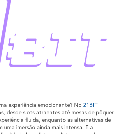
 uma experiência emocionante? No
21BIT
s, desde slots atraentes até mesas de pôquer
xperiência fluida, enquanto as alternativas de
m uma imersão ainda mais intensa. E a