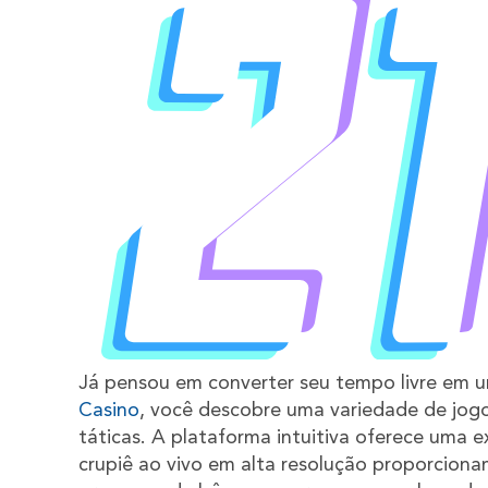
Já pensou em converter seu tempo livre em
Casino
, você descobre uma variedade de jogo
táticas. A plataforma intuitiva oferece uma e
crupiê ao vivo em alta resolução proporciona