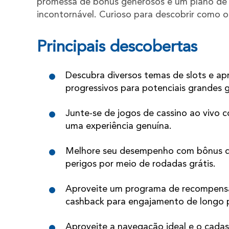
promessa de bônus generosos e um plano de 
incontornável. Curioso para descobrir como o
Principais descobertas
Descubra diversos temas de slots e ap
progressivos para potenciais grandes 
Junte-se de jogos de cassino ao vivo co
uma experiência genuína.
Melhore seu desempenho com bônus de i
perigos por meio de rodadas grátis.
Aproveite um programa de recompensas
cashback para engajamento de longo 
Aproveite a navegação ideal e o cadast