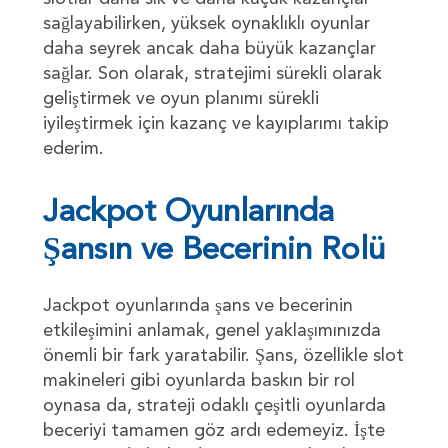
sağlayabilirken, yüksek oynaklıklı oyunlar
daha seyrek ancak daha büyük kazançlar
sağlar. Son olarak, stratejimi sürekli olarak
geliştirmek ve oyun planımı sürekli
iyileştirmek için kazanç ve kayıplarımı takip
ederim.
Jackpot Oyunlarında
Şansın ve Becerinin Rolü
Jackpot oyunlarında şans ve becerinin
etkileşimini anlamak, genel yaklaşımınızda
önemli bir fark yaratabilir. Şans, özellikle slot
makineleri gibi oyunlarda baskın bir rol
oynasa da, strateji odaklı çeşitli oyunlarda
beceriyi tamamen göz ardı edemeyiz. İşte