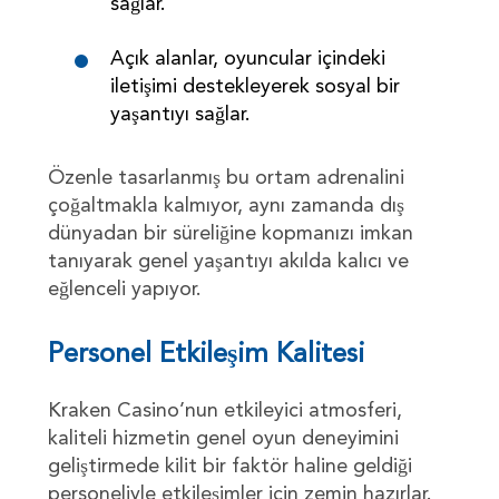
sağlar.
Açık alanlar, oyuncular içindeki
iletişimi destekleyerek sosyal bir
yaşantıyı sağlar.
Özenle tasarlanmış bu ortam adrenalini
çoğaltmakla kalmıyor, aynı zamanda dış
dünyadan bir süreliğine kopmanızı imkan
tanıyarak genel yaşantıyı akılda kalıcı ve
eğlenceli yapıyor.
Personel Etkileşim Kalitesi
Kraken Casino’nun etkileyici atmosferi,
kaliteli hizmetin genel oyun deneyimini
geliştirmede kilit bir faktör haline geldiği
personeliyle etkileşimler için zemin hazırlar.