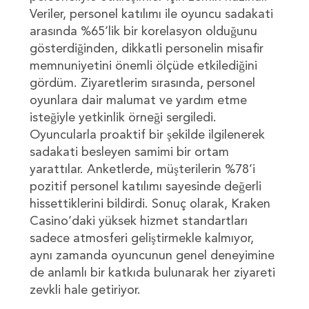
Veriler, personel katılımı ile oyuncu sadakati
arasında %65’lik bir korelasyon olduğunu
gösterdiğinden, dikkatli personelin misafir
memnuniyetini önemli ölçüde etkilediğini
gördüm. Ziyaretlerim sırasında, personel
oyunlara dair malumat ve yardım etme
isteğiyle yetkinlik örneği sergiledi.
Oyuncularla proaktif bir şekilde ilgilenerek
sadakati besleyen samimi bir ortam
yarattılar. Anketlerde, müşterilerin %78’i
pozitif personel katılımı sayesinde değerli
hissettiklerini bildirdi. Sonuç olarak, Kraken
Casino’daki yüksek hizmet standartları
sadece atmosferi geliştirmekle kalmıyor,
aynı zamanda oyuncunun genel deneyimine
de anlamlı bir katkıda bulunarak her ziyareti
zevkli hale getiriyor.