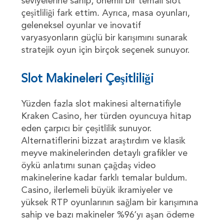
seviyelerine sahip, önemli bir temalı slot
çeşitliliği fark ettim. Ayrıca, masa oyunları,
geleneksel oyunlar ve inovatif
varyasyonların güçlü bir karışımını sunarak
stratejik oyun için birçok seçenek sunuyor.
Slot Makineleri Çeşitliliği
Yüzden fazla slot makinesi alternatifiyle
Kraken Casino, her türden oyuncuya hitap
eden çarpıcı bir çeşitlilik sunuyor.
Alternatiflerini bizzat araştırdım ve klasik
meyve makinelerinden detaylı grafikler ve
öykü anlatımı sunan çağdaş video
makinelerine kadar farklı temalar buldum.
Casino, ilerlemeli büyük ikramiyeler ve
yüksek RTP oyunlarının sağlam bir karışımına
sahip ve bazı makineler %96’yı aşan ödeme