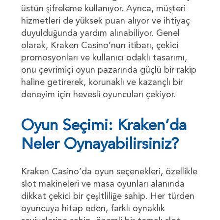
üstün şifreleme kullanıyor. Ayrıca, müşteri
hizmetleri de yüksek puan alıyor ve ihtiyaç
duyulduğunda yardım alınabiliyor. Genel
olarak, Kraken Casino’nun itibarı, çekici
promosyonları ve kullanıcı odaklı tasarımı,
onu çevrimiçi oyun pazarında güçlü bir rakip
haline getirerek, korunaklı ve kazançlı bir
deneyim için hevesli oyuncuları çekiyor.
Oyun Seçimi: Kraken’da
Neler Oynayabilirsiniz?
Kraken Casino’da oyun seçenekleri, özellikle
slot makineleri ve masa oyunları alanında
dikkat çekici bir çeşitliliğe sahip. Her türden
oyuncuya hitap eden, farklı oynaklık