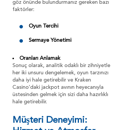
göz önünde bulundurmanız gereken bazı
faktörler:
Oyun Tercihi
Sermaye Yönetimi
Oranları Anlamak
Sonuç olarak, analitik odaklı bir zihniyetle
her iki unsuru dengelemek, oyun tarzınızı
daha iyi hale getirebilir ve Kraken
Casino’daki jackpot avının heyecanıyla
üstesinden gelmek için sizi daha hazırlıklı
hale getirebilir.
Müşteri Deneyimi: