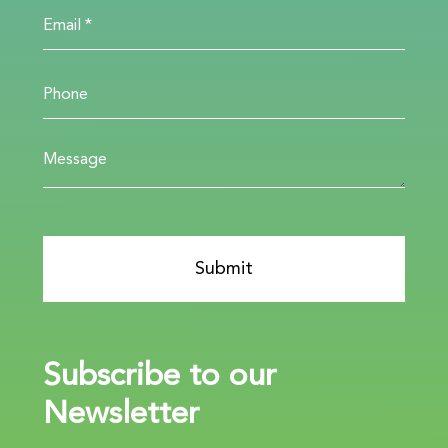
Subscribe to our
Newsletter