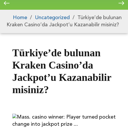
Home
/
Uncategorized
/
Türkiye’de bulunan
Kraken Casino’da Jackpot’u Kazanabilir misiniz?
Türkiye’de bulunan
Kraken Casino’da
Jackpot’u Kazanabilir
misiniz?