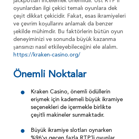
jackpotları incelemek önemlidir. Üst RTP’li
oyunlardan ilgi çekici temalı oyunlara dek
çeşit dikkat çekicidir. Fakat, esas ikramiyeleri
ve çevrim koşullarını anlamak da benzer
şekilde mühimdir. Bu faktörlerin bütün oyun
deneyiminizi ve sonunda büyük kazanma
şansınızı nasıl etkileyebileceğini ele alalım.
https://kraken-casino.org/
Önemli Noktalar
Kraken Casino, önemli ödüllerin
erişmek için kademeli büyük ikramiye
seçenekleri de içermekle birlikte
çeşitli makineler sunmaktadır.
Büyük ikramiye slotları oynarken
%96’yı geçen fazla RTP’li oyunlar