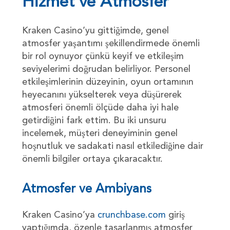
Hizmet ve Atmosfer
Kraken Casino’yu gittiğimde, genel
atmosfer yaşantımı şekillendirmede önemli
bir rol oynuyor çünkü keyif ve etkileşim
seviyelerimi doğrudan belirliyor. Personel
etkileşimlerinin düzeyinin, oyun ortamının
heyecanını yükselterek veya düşürerek
atmosferi önemli ölçüde daha iyi hale
getirdiğini fark ettim. Bu iki unsuru
incelemek, müşteri deneyiminin genel
hoşnutluk ve sadakati nasıl etkilediğine dair
önemli bilgiler ortaya çıkaracaktır.
Atmosfer ve Ambiyans
Kraken Casino’ya
crunchbase.com
giriş
yaptığımda, özenle tasarlanmış atmosfer