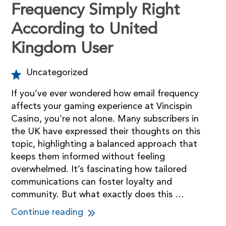
Frequency Simply Right
According to United
Kingdom User
Uncategorized
If you’ve ever wondered how email frequency
affects your gaming experience at Vincispin
Casino, you’re not alone. Many subscribers in
the UK have expressed their thoughts on this
topic, highlighting a balanced approach that
keeps them informed without feeling
overwhelmed. It’s fascinating how tailored
communications can foster loyalty and
community. But what exactly does this …
Continue reading