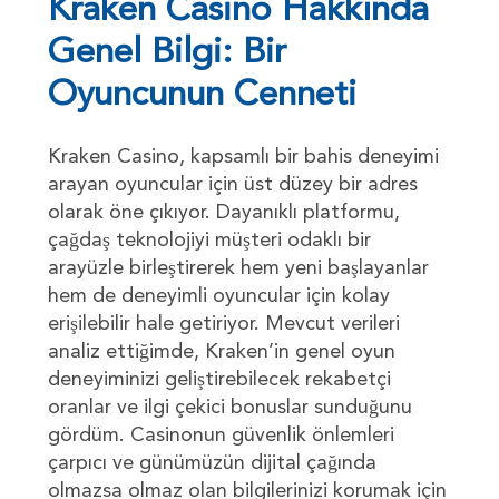
Kraken Casino Hakkında
Genel Bilgi: Bir
Oyuncunun Cenneti
Kraken Casino, kapsamlı bir bahis deneyimi
arayan oyuncular için üst düzey bir adres
olarak öne çıkıyor. Dayanıklı platformu,
çağdaş teknolojiyi müşteri odaklı bir
arayüzle birleştirerek hem yeni başlayanlar
hem de deneyimli oyuncular için kolay
erişilebilir hale getiriyor. Mevcut verileri
analiz ettiğimde, Kraken’in genel oyun
deneyiminizi geliştirebilecek rekabetçi
oranlar ve ilgi çekici bonuslar sunduğunu
gördüm. Casinonun güvenlik önlemleri
çarpıcı ve günümüzün dijital çağında
olmazsa olmaz olan bilgilerinizi korumak için