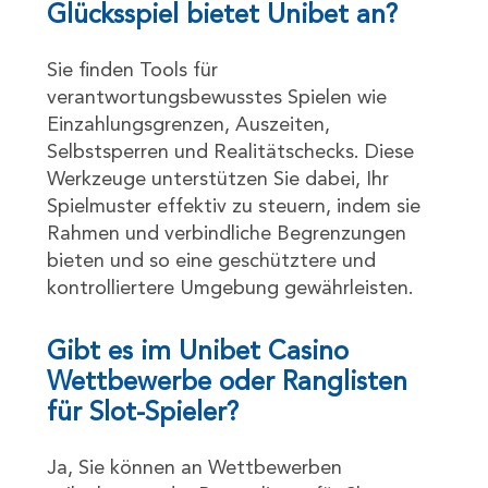
Glücksspiel bietet Unibet an?
Sie finden Tools für
verantwortungsbewusstes Spielen wie
Einzahlungsgrenzen, Auszeiten,
Selbstsperren und Realitätschecks. Diese
Werkzeuge unterstützen Sie dabei, Ihr
Spielmuster effektiv zu steuern, indem sie
Rahmen und verbindliche Begrenzungen
bieten und so eine geschütztere und
kontrolliertere Umgebung gewährleisten.
Gibt es im Unibet Casino
Wettbewerbe oder Ranglisten
für Slot-Spieler?
Ja, Sie können an Wettbewerben