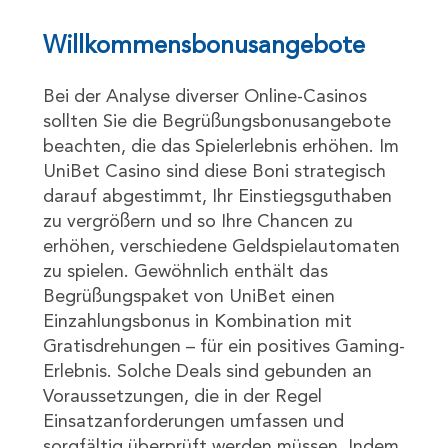
Willkommensbonusangebote
Bei der Analyse diverser Online-Casinos
sollten Sie die Begrüßungsbonusangebote
beachten, die das Spielerlebnis erhöhen. Im
UniBet Casino sind diese Boni strategisch
darauf abgestimmt, Ihr Einstiegsguthaben
zu vergrößern und so Ihre Chancen zu
erhöhen, verschiedene Geldspielautomaten
zu spielen. Gewöhnlich enthält das
Begrüßungspaket von UniBet einen
Einzahlungsbonus in Kombination mit
Gratisdrehungen – für ein positives Gaming-
Erlebnis. Solche Deals sind gebunden an
Voraussetzungen, die in der Regel
Einsatzanforderungen umfassen und
sorgfältig überprüft werden müssen. Indem