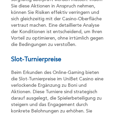
Sie diese Aktionen in Anspruch nehmen,
können Sie Risiken effektiv verringern und
sich gleichzeitig mit der Casino-Oberfläche
vertraut machen. Eine detaillierte Analyse
der Konditionen ist entscheidend, um Ihren
Vorteil zu optimieren, ohne irrtümlich gegen
die Bedingungen zu verstoßen.
Slot-Turnierpreise
Beim Erkunden des Online-Gaming bieten
die Slot-Turnierpreise im UniBet Casino eine
verlockende Ergänzung zu Boni und
Aktionen. Diese Turniere sind strategisch
darauf ausgelegt, die Spielerbeteiligung zu
steigern und das Engagement durch
konkrete Belohnungen zu erhöhen. Sie