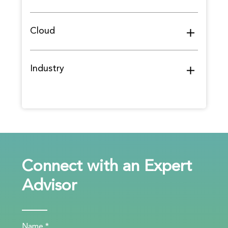
Cloud
Industry
Connect with an Expert
Advisor