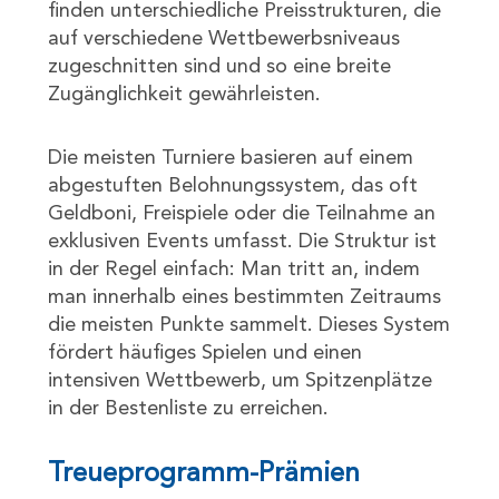
finden unterschiedliche Preisstrukturen, die
auf verschiedene Wettbewerbsniveaus
zugeschnitten sind und so eine breite
Zugänglichkeit gewährleisten.
Die meisten Turniere basieren auf einem
abgestuften Belohnungssystem, das oft
Geldboni, Freispiele oder die Teilnahme an
exklusiven Events umfasst. Die Struktur ist
in der Regel einfach: Man tritt an, indem
man innerhalb eines bestimmten Zeitraums
die meisten Punkte sammelt. Dieses System
fördert häufiges Spielen und einen
intensiven Wettbewerb, um Spitzenplätze
in der Bestenliste zu erreichen.
Treueprogramm-Prämien