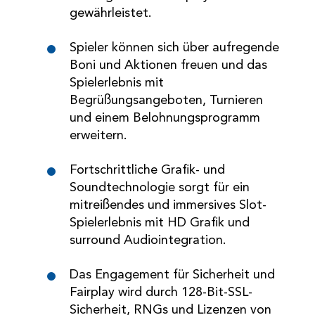
gewährleistet.
Spieler können sich über aufregende
Boni und Aktionen freuen und das
Spielerlebnis mit
Begrüßungsangeboten, Turnieren
und einem Belohnungsprogramm
erweitern.
Fortschrittliche Grafik- und
Soundtechnologie sorgt für ein
mitreißendes und immersives Slot-
Spielerlebnis mit HD Grafik und
surround Audiointegration.
Das Engagement für Sicherheit und
Fairplay wird durch 128-Bit-SSL-
Sicherheit, RNGs und Lizenzen von