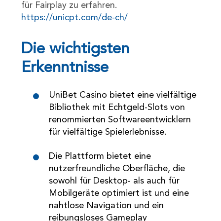
für Fairplay zu erfahren.
https://unicpt.com/de-ch/
Die wichtigsten
Erkenntnisse
UniBet Casino bietet eine vielfältige
Bibliothek mit Echtgeld-Slots von
renommierten Softwareentwicklern
für vielfältige Spielerlebnisse.
Die Plattform bietet eine
nutzerfreundliche Oberfläche, die
sowohl für Desktop- als auch für
Mobilgeräte optimiert ist und eine
nahtlose Navigation und ein
reibungsloses Gameplay