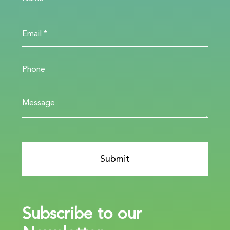
Subscribe to our