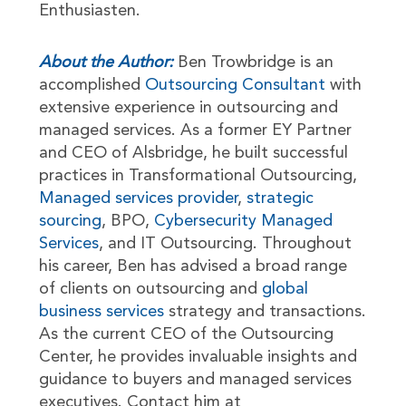
Enthusiasten.
About the Author:
Ben Trowbridge is an
accomplished
Outsourcing Consultant
with
extensive experience in outsourcing and
managed services. As a former EY Partner
and CEO of Alsbridge, he built successful
practices in Transformational Outsourcing,
Managed services provider
,
strategic
sourcing
, BPO,
Cybersecurity Managed
Services
, and IT Outsourcing. Throughout
his career, Ben has advised a broad range
of clients on outsourcing and
global
business services
strategy and transactions.
As the current CEO of the Outsourcing
Center, he provides invaluable insights and
guidance to buyers and managed services
executives. Contact him at