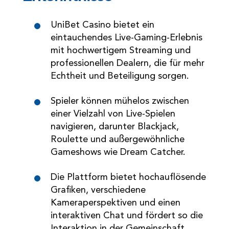
UniBet Casino bietet ein
eintauchendes Live-Gaming-Erlebnis
mit hochwertigem Streaming und
professionellen Dealern, die für mehr
Echtheit und Beteiligung sorgen.
Spieler können mühelos zwischen
einer Vielzahl von Live-Spielen
navigieren, darunter Blackjack,
Roulette und außergewöhnliche
Gameshows wie Dream Catcher.
Die Plattform bietet hochauflösende
Grafiken, verschiedene
Kameraperspektiven und einen
interaktiven Chat und fördert so die
Interaktion in der Gemeinschaft