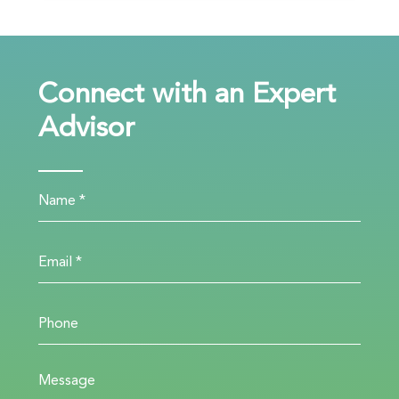
Connect with an Expert
Advisor