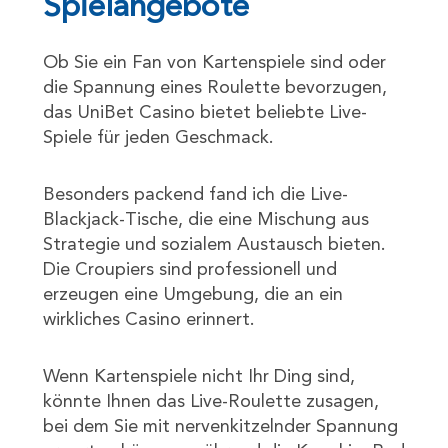
Spielangebote
Ob Sie ein Fan von Kartenspiele sind oder
die Spannung eines Roulette bevorzugen,
das UniBet Casino bietet beliebte Live-
Spiele für jeden Geschmack.
Besonders packend fand ich die Live-
Blackjack-Tische, die eine Mischung aus
Strategie und sozialem Austausch bieten.
Die Croupiers sind professionell und
erzeugen eine Umgebung, die an ein
wirkliches Casino erinnert.
Wenn Kartenspiele nicht Ihr Ding sind,
könnte Ihnen das Live-Roulette zusagen,
bei dem Sie mit nervenkitzelnder Spannung