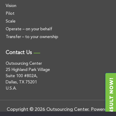
Vision
Pilot
Scale
Operate – on your behalf
Transfer – to your ownership
Contact Us
Outsourcing Center
25 Highland Park Village
Suite 100 #802A,
Dallas, TX 75201
U.S.A.
Copyright © 2026 Outsourcing Center. Powered