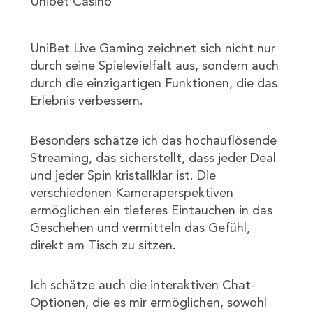
UniBet Live Gaming zeichnet sich nicht nur
durch seine Spielevielfalt aus, sondern auch
durch die einzigartigen Funktionen, die das
Erlebnis verbessern.
Besonders schätze ich das hochauflösende
Streaming, das sicherstellt, dass jeder Deal
und jeder Spin kristallklar ist. Die
verschiedenen Kameraperspektiven
ermöglichen ein tieferes Eintauchen in das
Geschehen und vermitteln das Gefühl,
direkt am Tisch zu sitzen.
Ich schätze auch die interaktiven Chat-
Optionen, die es mir ermöglichen, sowohl