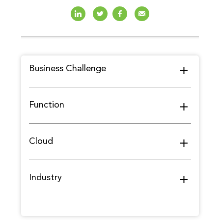
Business Challenge
Function
Cloud
Industry