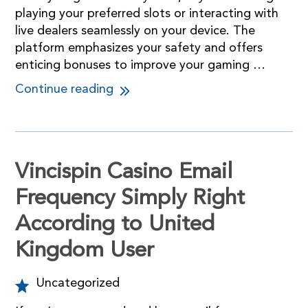
playing your preferred slots or interacting with
live dealers seamlessly on your device. The
platform emphasizes your safety and offers
enticing bonuses to improve your gaming …
Continue reading
Vincispin Casino Email
Frequency Simply Right
According to United
Kingdom User
Uncategorized