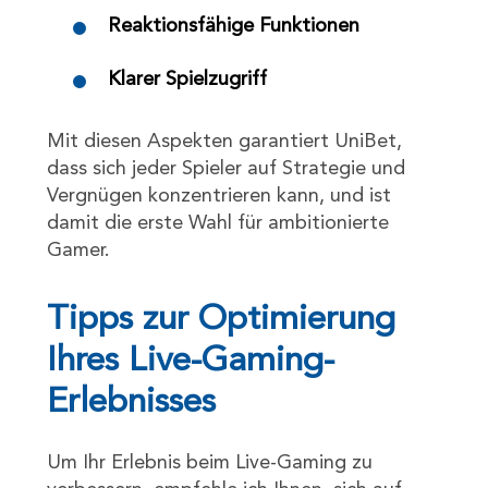
Reaktionsfähige Funktionen
Klarer Spielzugriff
Mit diesen Aspekten garantiert UniBet,
dass sich jeder Spieler auf Strategie und
Vergnügen konzentrieren kann, und ist
damit die erste Wahl für ambitionierte
Gamer.
Tipps zur Optimierung
Ihres Live-Gaming-
Erlebnisses
Um Ihr Erlebnis beim Live-Gaming zu