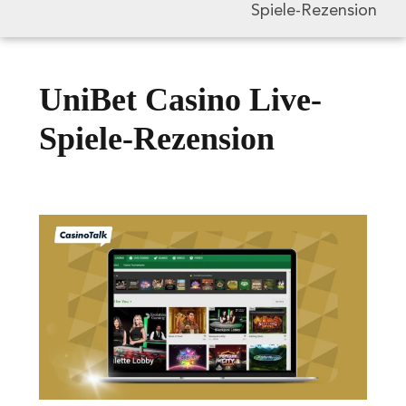
Spiele-Rezension
UniBet Casino Live-
Spiele-Rezension