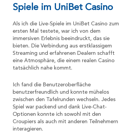
Spiele im UniBet Casino
Als ich die Live-Spiele im UniBet Casino zum
ersten Mal testete, war ich von dem
immersiven Erlebnis beeindruckt, das sie
bieten. Die Verbindung aus erstklassigem
Streaming und erfahrenen Dealern schafft
eine Atmosphäre, die einem realen Casino
tatsächlich nahe kommt.
Ich fand die Benutzeroberfläche
benutzerfreundlich und konnte mühelos
zwischen den Tafelrunden wechseln. Jedes
Spiel war packend und dank Live-Chat-
Optionen konnte ich sowohl mit den
Croupiers als auch mit anderen Teilnehmern
interagieren.