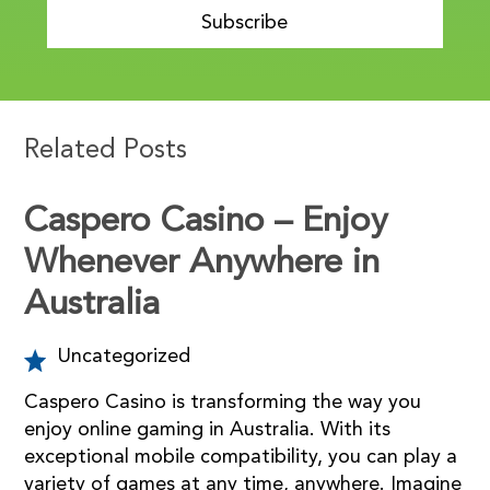
Subscribe
Related Posts
Caspero Casino – Enjoy
Whenever Anywhere in
Australia
Uncategorized
Caspero Casino is transforming the way you
enjoy online gaming in Australia. With its
exceptional mobile compatibility, you can play a
variety of games at any time, anywhere. Imagine