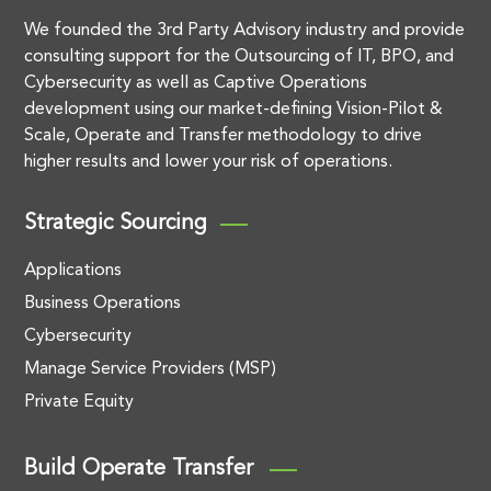
We founded the 3rd Party Advisory industry and provide
consulting support for the Outsourcing of IT, BPO, and
Cybersecurity as well as Captive Operations
development using our market-defining Vision-Pilot &
Scale, Operate and Transfer methodology to drive
higher results and lower your risk of operations.
Strategic Sourcing
Applications
Business Operations
Cybersecurity
Manage Service Providers (MSP)
Private Equity
Build Operate Transfer