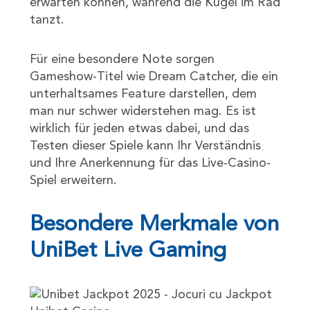
erwarten können, während die Kugel im Rad
tanzt.
Für eine besondere Note sorgen
Gameshow-Titel wie Dream Catcher, die ein
unterhaltsames Feature darstellen, dem
man nur schwer widerstehen mag. Es ist
wirklich für jeden etwas dabei, und das
Testen dieser Spiele kann Ihr Verständnis
und Ihre Anerkennung für das Live-Casino-
Spiel erweitern.
Besondere Merkmale von
UniBet Live Gaming