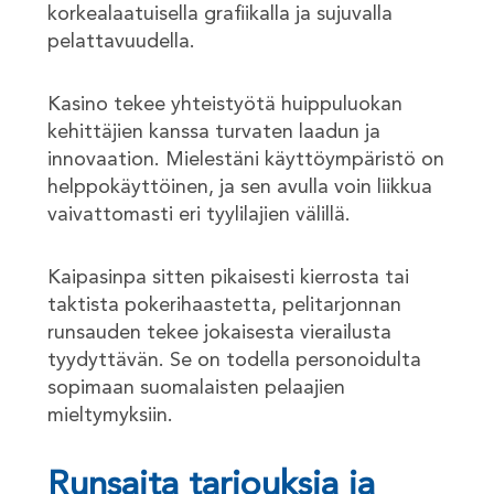
korkealaatuisella grafiikalla ja sujuvalla
pelattavuudella.
Kasino tekee yhteistyötä huippuluokan
kehittäjien kanssa turvaten laadun ja
innovaation. Mielestäni käyttöympäristö on
helppokäyttöinen, ja sen avulla voin liikkua
vaivattomasti eri tyylilajien välillä.
Kaipasinpa sitten pikaisesti kierrosta tai
taktista pokerihaastetta, pelitarjonnan
runsauden tekee jokaisesta vierailusta
tyydyttävän. Se on todella personoidulta
sopimaan suomalaisten pelaajien
mieltymyksiin.
Runsaita tarjouksia ja