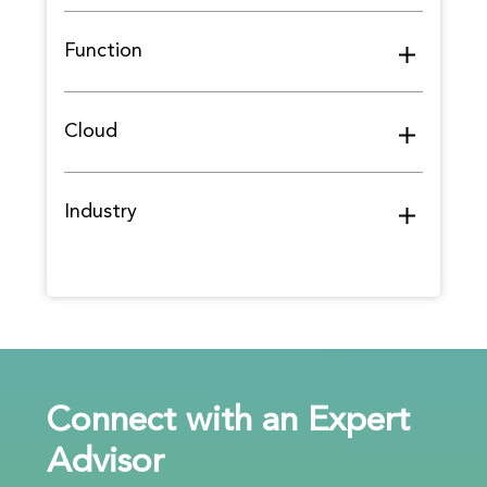
Function
Cloud
Industry
Connect with an Expert
Advisor