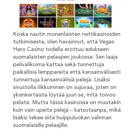
Koska nautin monenlaisten nettikasinoiden
tutkimisesta, olen havainnut, että Vegas
Hero Casino todella erottuu edukseen
suomalaisten pelaajien joukossa. Sen laaja
pelivalikoima kattaa sekä tunnettuja
paikallisia lemppareita että kansainvälisesti
tunnettuja kansainvälisiä pelejä. Lisäksi
sivustolla liikkuminen on sujuvaa, joten on
yksinkertaista löytää juuri se, mitä toivoo
pelata. Mutta tässä kasinossa on muutakin
kuin vain upeita pelejä – katsotaanpa, mikä
lisäksi tekee siitä huippuluokan valinnan
suomalaisille pelaajille.