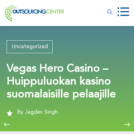
Uncategorized
Vegas Hero Casino –
Huippuluokan kasino
suomalaisille pelaajille
By Jagdev Singh