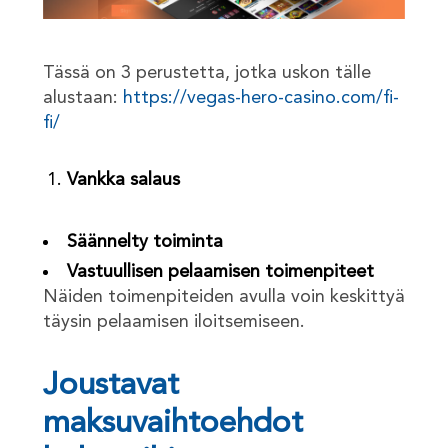
Tässä on 3 perustetta, jotka uskon tälle
alustaan:
https://vegas-hero-casino.com/fi-
fi/
Vankka salaus
Säännelty toiminta
Vastuullisen pelaamisen toimenpiteet
Näiden toimenpiteiden avulla voin keskittyä
täysin pelaamisen iloitsemiseen.
Joustavat
maksuvaihtoehdot