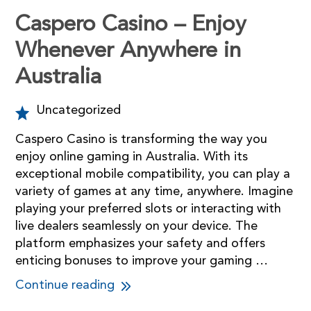
Caspero Casino – Enjoy
Whenever Anywhere in
Australia
Uncategorized
Caspero Casino is transforming the way you
enjoy online gaming in Australia. With its
exceptional mobile compatibility, you can play a
variety of games at any time, anywhere. Imagine
playing your preferred slots or interacting with
live dealers seamlessly on your device. The
platform emphasizes your safety and offers
enticing bonuses to improve your gaming …
Continue reading