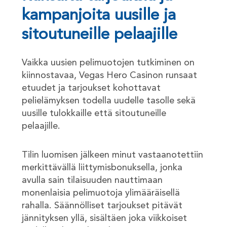
kampanjoita uusille ja
sitoutuneille pelaajille
Vaikka uusien pelimuotojen tutkiminen on
kiinnostavaa, Vegas Hero Casinon runsaat
etuudet ja tarjoukset kohottavat
pelielämyksen todella uudelle tasolle sekä
uusille tulokkaille että sitoutuneille
pelaajille.
Tilin luomisen jälkeen minut vastaanotettiin
merkittävällä liittymisbonuksella, jonka
avulla sain tilaisuuden nauttimaan
monenlaisia pelimuotoja ylimääräisellä
rahalla. Säännölliset tarjoukset pitävät
jännityksen yllä, sisältäen joka viikkoiset