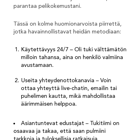
parantaa pelikokemustani.
Tässä on kolme huomionarvoista piirrettä,
jotka havainnollistavat heidän metodiaan:
Käytettävyys 24/7 – Oli tuki välttämätön
milloin tahansa, aina on henkilö valmiina
avustamaan.
Useita yhteydenottokanavia – Voin
ottaa yhteyttä live-chatin, emailin tai
puhelimen kautta, mikä mahdollistaa
äärimmäisen helppoa.
Asiantuntevat edustajat – Tukitiimi on
osaavaa ja takaa, että saan pulmiini
tarkkoja ja tuloksellisia ratkaisuja.