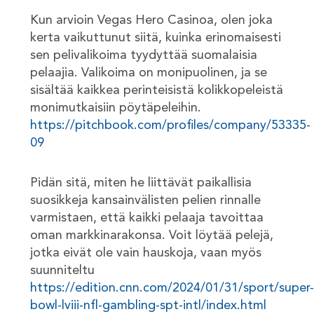
Kun arvioin Vegas Hero Casinoa, olen joka
kerta vaikuttunut siitä, kuinka erinomaisesti
sen pelivalikoima tyydyttää suomalaisia
pelaajia. Valikoima on monipuolinen, ja se
sisältää kaikkea perinteisistä kolikkopeleistä
monimutkaisiin pöytäpeleihin.
https://pitchbook.com/profiles/company/53335-
09
Pidän sitä, miten he liittävät paikallisia
suosikkeja kansainvälisten pelien rinnalle
varmistaen, että kaikki pelaaja tavoittaa
oman markkinarakonsa. Voit löytää pelejä,
jotka eivät ole vain hauskoja, vaan myös
suunniteltu
https://edition.cnn.com/2024/01/31/sport/super-
bowl-lviii-nfl-gambling-spt-intl/index.html