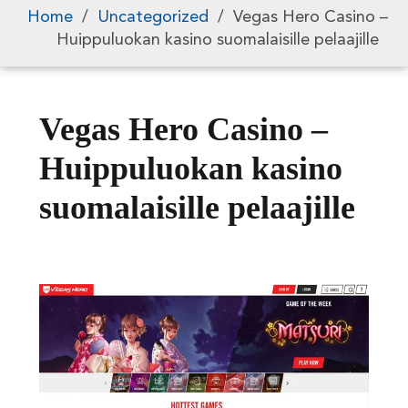
Home
/
Uncategorized
/
Vegas Hero Casino –
Huippuluokan kasino suomalaisille pelaajille
Vegas Hero Casino –
Huippuluokan kasino
suomalaisille pelaajille