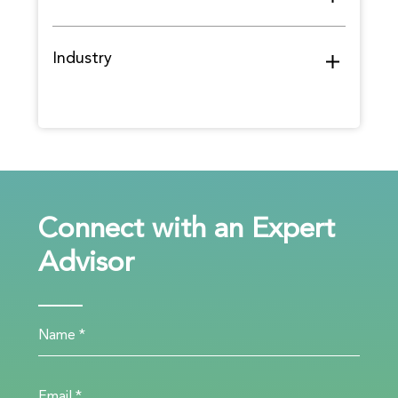
Industry
Connect with an Expert
Advisor