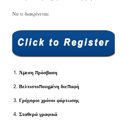
Να τι διακρίνεται:
Άμεση πρόσβαση
Βελτιστοποιημένη διεπαφή
Γρήγοροι χρόνοι φόρτωσης
Σταθερά γραφικά