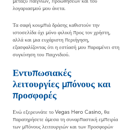
μεταξύ παιγνίων, προωθήσεων και του
λογαριασμού μου άνετα.
Τα σαφή κουμπιά δράσης καθιστούν την
ιστοσελίδα όχι μόνο φιλική προς τον χρήστη,
αλλά και μια ευχάριστη περιήγηση,
εξασφαλίζοντας ότι η εστίασή μου παραμένει στη
συγκίνηση του παιχνιδιού.
Εντυπωσιακές
λειτουργίες μπόνους και
προσφορές
Ενώ εξερευνάτε το Vegas Hero Casino, θα
παρατηρήσετε άμεσα τη συναρπαστική εμπειρία
των μπόνους λειτουργιών και των προσφορών