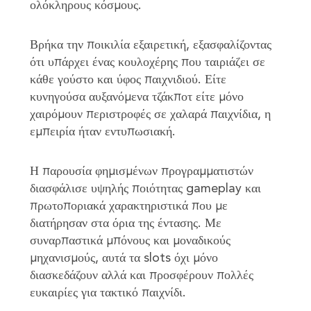
ολόκληρους κόσμους.
Βρήκα την ποικιλία εξαιρετική, εξασφαλίζοντας
ότι υπάρχει ένας κουλοχέρης που ταιριάζει σε
κάθε γούστο και ύφος παιχνιδιού. Είτε
κυνηγούσα αυξανόμενα τζάκποτ είτε μόνο
χαιρόμουν περιστροφές σε χαλαρά παιχνίδια, η
εμπειρία ήταν εντυπωσιακή.
Η παρουσία φημισμένων προγραμματιστών
διασφάλισε υψηλής ποιότητας gameplay και
πρωτοποριακά χαρακτηριστικά που με
διατήρησαν στα όρια της έντασης. Με
συναρπαστικά μπόνους και μοναδικούς
μηχανισμούς, αυτά τα slots όχι μόνο
διασκεδάζουν αλλά και προσφέρουν πολλές
ευκαιρίες για τακτικό παιχνίδι.