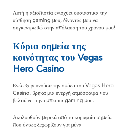
Αυτή η αξιοπιστία ενισχύει ουσιαστικά την
αίσθηση gaming μου, δίνοντάς μου να
συγκεντρωθώ στην απόλαυση του χρόνου μου!
Κύρια σημεία της
κοινότητας του Vegas
Hero Casino
Ενώ εξερευνούσα την ομάδα του Vegas Hero
Casino, βρήκα μια ενεργή ατμόσφαιρα που
βελτιώνει την εμπειρία gaming μου.
Ακολουθούν μερικά από τα κορυφαία σημεία
που όντως ξεχωρίζουν για μένα: