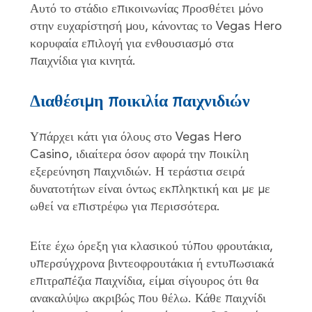
Αυτό το στάδιο επικοινωνίας προσθέτει μόνο
στην ευχαρίστησή μου, κάνοντας το Vegas Hero
κορυφαία επιλογή για ενθουσιασμό στα
παιχνίδια για κινητά.
Διαθέσιμη ποικιλία παιχνιδιών
Υπάρχει κάτι για όλους στο Vegas Hero
Casino, ιδιαίτερα όσον αφορά την ποικίλη
εξερεύνηση παιχνιδιών. Η τεράστια σειρά
δυνατοτήτων είναι όντως εκπληκτική και με με
ωθεί να επιστρέφω για περισσότερα.
Είτε έχω όρεξη για κλασικού τύπου φρουτάκια,
υπερσύγχρονα βιντεοφρουτάκια ή εντυπωσιακά
επιτραπέζια παιχνίδια, είμαι σίγουρος ότι θα
ανακαλύψω ακριβώς που θέλω. Κάθε παιχνίδι