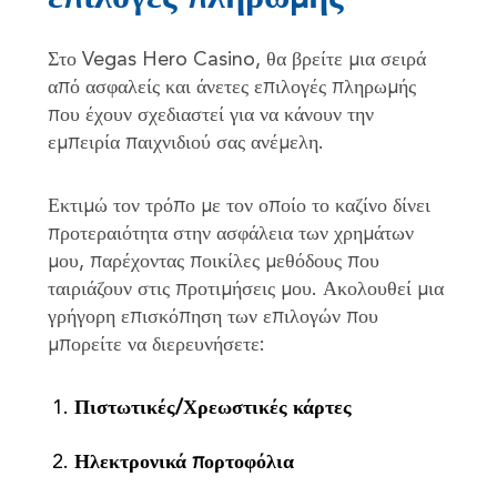
Στο Vegas Hero Casino, θα βρείτε μια σειρά
από ασφαλείς και άνετες επιλογές πληρωμής
που έχουν σχεδιαστεί για να κάνουν την
εμπειρία παιχνιδιού σας ανέμελη.
Εκτιμώ τον τρόπο με τον οποίο το καζίνο δίνει
προτεραιότητα στην ασφάλεια των χρημάτων
μου, παρέχοντας ποικίλες μεθόδους που
ταιριάζουν στις προτιμήσεις μου. Ακολουθεί μια
γρήγορη επισκόπηση των επιλογών που
μπορείτε να διερευνήσετε:
Πιστωτικές/Χρεωστικές κάρτες
Ηλεκτρονικά πορτοφόλια