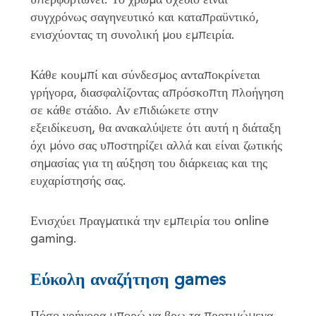
συγχρόνως σαγηνευτικό και καταπραϋντικό,
ενισχύοντας τη συνολική μου εμπειρία.
Κάθε κουμπί και σύνδεσμος ανταποκρίνεται
γρήγορα, διασφαλίζοντας απρόσκοπτη πλοήγηση
σε κάθε στάδιο. Αν επιδιώκετε στην
εξειδίκευση, θα ανακαλύψετε ότι αυτή η διάταξη
όχι μόνο σας υποστηρίζει αλλά και είναι ζωτικής
σημασίας για τη αύξηση του διάρκειας και της
ευχαρίστησής σας.
Ενισχύει πραγματικά την εμπειρία του online
gaming.
Εύκολη αναζήτηση games
Πόσο γρήγορα μπορώ να βρω τα προτιμώμενα