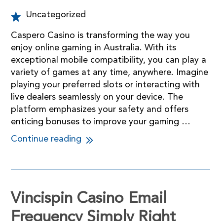
Uncategorized
Caspero Casino is transforming the way you
enjoy online gaming in Australia. With its
exceptional mobile compatibility, you can play a
variety of games at any time, anywhere. Imagine
playing your preferred slots or interacting with
live dealers seamlessly on your device. The
platform emphasizes your safety and offers
enticing bonuses to improve your gaming …
Continue reading
Vincispin Casino Email
Frequency Simply Right