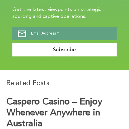
Get the latest viewpoints on strategic
sourcing and captive operations.
Subscribe
Related Posts
Caspero Casino – Enjoy
Whenever Anywhere in
Australia