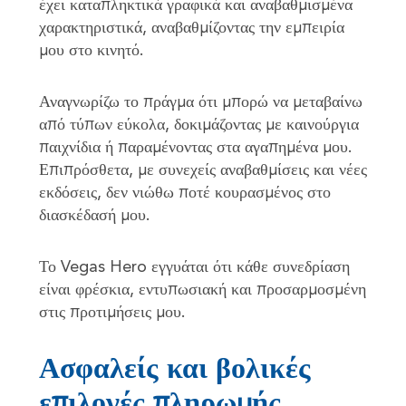
έχει καταπληκτικά γραφικά και αναβαθμισμένα
χαρακτηριστικά, αναβαθμίζοντας την εμπειρία
μου στο κινητό.
Αναγνωρίζω το πράγμα ότι μπορώ να μεταβαίνω
από τύπων εύκολα, δοκιμάζοντας με καινούργια
παιχνίδια ή παραμένοντας στα αγαπημένα μου.
Επιπρόσθετα, με συνεχείς αναβαθμίσεις και νέες
εκδόσεις, δεν νιώθω ποτέ κουρασμένος στο
διασκέδασή μου.
Το Vegas Hero εγγυάται ότι κάθε συνεδρίαση
είναι φρέσκια, εντυπωσιακή και προσαρμοσμένη
στις προτιμήσεις μου.
Ασφαλείς και βολικές
επιλογές πληρωμής