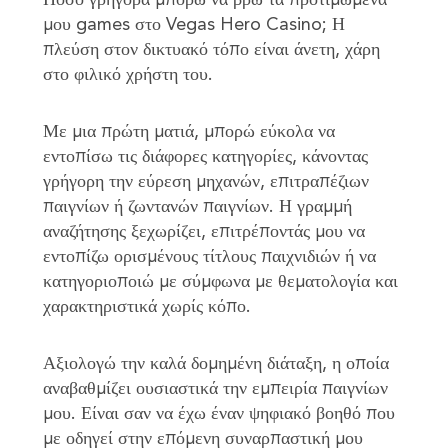
μου games στο Vegas Hero Casino; Η
πλεύση στον δικτυακό τόπο είναι άνετη, χάρη
στο φιλικό χρήστη του.
Με μια πρώτη ματιά, μπορώ εύκολα να
εντοπίσω τις διάφορες κατηγορίες, κάνοντας
γρήγορη την εύρεση μηχανών, επιτραπέζιων
παιγνίων ή ζωντανών παιγνίων. Η γραμμή
αναζήτησης ξεχωρίζει, επιτρέποντάς μου να
εντοπίζω ορισμένους τίτλους παιχνιδιών ή να
κατηγοριοποιώ με σύμφωνα με θεματολογία και
χαρακτηριστικά χωρίς κόπο.
Αξιολογώ την καλά δομημένη διάταξη, η οποία
αναβαθμίζει ουσιαστικά την εμπειρία παιγνίων
μου. Είναι σαν να έχω έναν ψηφιακό βοηθό που
με οδηγεί στην επόμενη συναρπαστική μου