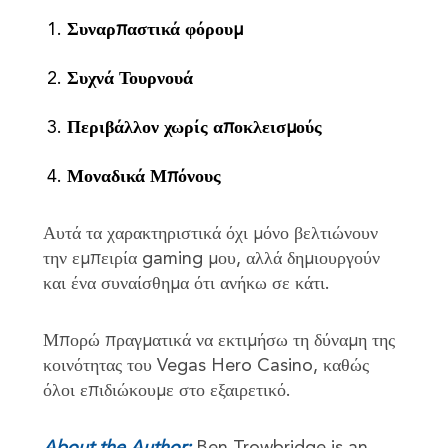
Συναρπαστικά φόρουμ
Συχνά Τουρνουά
Περιβάλλον χωρίς αποκλεισμούς
Μοναδικά Μπόνους
Αυτά τα χαρακτηριστικά όχι μόνο βελτιώνουν
την εμπειρία gaming μου, αλλά δημιουργούν
και ένα συναίσθημα ότι ανήκω σε κάτι.
Μπορώ πραγματικά να εκτιμήσω τη δύναμη της
κοινότητας του Vegas Hero Casino, καθώς
όλοι επιδιώκουμε στο εξαιρετικό.