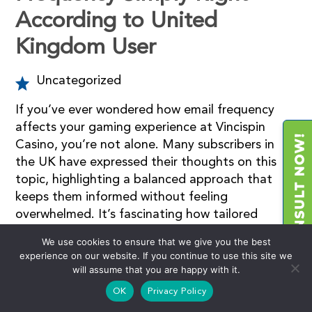
According to United
Kingdom User
Uncategorized
If you’ve ever wondered how email frequency
affects your gaming experience at Vincispin
Casino, you’re not alone. Many subscribers in
the UK have expressed their thoughts on this
topic, highlighting a balanced approach that
keeps them informed without feeling
overwhelmed. It’s fascinating how tailored
communications can foster loyalty and
We use cookies to ensure that we give you the best
community. But what exactly does this …
experience on our website. If you continue to use this site we
will assume that you are happy with it.
Continue reading
OK
Privacy Policy