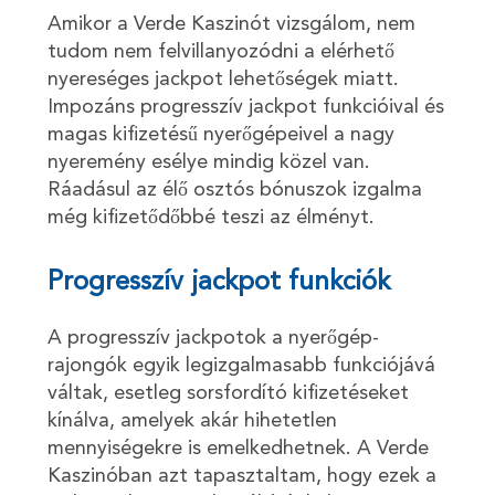
Amikor a Verde Kaszinót vizsgálom, nem
tudom nem felvillanyozódni a elérhető
nyereséges jackpot lehetőségek miatt.
Impozáns progresszív jackpot funkcióival és
magas kifizetésű nyerőgépeivel a nagy
nyeremény esélye mindig közel van.
Ráadásul az élő osztós bónuszok izgalma
még kifizetődőbbé teszi az élményt.
Progresszív jackpot funkciók
A progresszív jackpotok a nyerőgép-
rajongók egyik legizgalmasabb funkciójává
váltak, esetleg sorsfordító kifizetéseket
kínálva, amelyek akár hihetetlen
mennyiségekre is emelkedhetnek. A Verde
Kaszinóban azt tapasztaltam, hogy ezek a