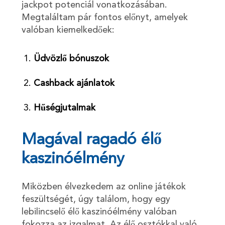
jackpot potenciál vonatkozásában.
Megtaláltam pár fontos előnyt, amelyek
valóban kiemelkedőek:
Üdvözlő bónuszok
Cashback ajánlatok
Hűségjutalmak
Magával ragadó élő
kaszinóélmény
Miközben élvezkedem az online játékok
feszültségét, úgy találom, hogy egy
lebilincselő élő kaszinóélmény valóban
fokozza az izgalmat. Az élő osztókkal való