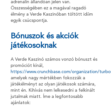
adrenalin állandóan jelen van.
Összességében ez a magával ragadó
élmény a Verde Kaszinóban töltött időm
egyik csúcspontja.
Bónuszok és akciók
játékosoknak
A Verde Kaszinó számos vonzó bónuszt és
promóciót kínál,
https://www.crunchbase.com/organization/turb
amelyek nagy mértékben fokozzák a
játékélményt az olyan játékosok számára,
mint én. Kihívás nem lelkesedni a felkínált
jutalmak miatt. Íme a legfontosabb
ajánlatok: