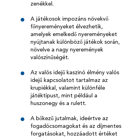
zenékkel.
A játékosok impozáns növekvő
főnyereményeket élvezhetik,
amelyek emelkedő nyereményeket
nyújtanak különböző játékok során,
növelve a nagy nyeremények
valószínűségét.
Az valós idejű kaszinó élmény valós
idejű kapcsolatot tartalmaz az
krupiékkal, valamint különféle
játéktípust, mint például a
huszonegy és a rulett.
A bőkezű jutalmak, ideértve az
fogadócsomagokat és az díjmentes
forgatásokat, hozzáadott értéket