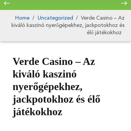
Home
/
Uncategorized
/
Verde Casino – Az
kiváló kaszinó nyerőgépekhez, jackpotokhoz és
élő játékokhoz
Verde Casino – Az
kiváló kaszinó
nyerőgépekhez,
jackpotokhoz és élő
játékokhoz