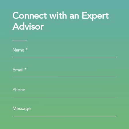
Connect with an Expert
Advisor