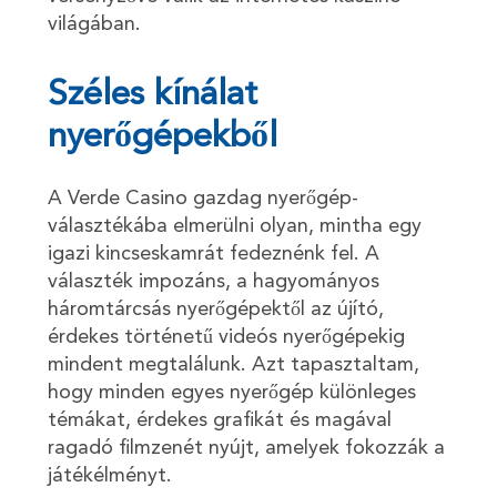
világában.
Széles kínálat
nyerőgépekből
A Verde Casino gazdag nyerőgép-
választékába elmerülni olyan, mintha egy
igazi kincseskamrát fedeznénk fel. A
választék impozáns, a hagyományos
háromtárcsás nyerőgépektől az újító,
érdekes történetű videós nyerőgépekig
mindent megtalálunk. Azt tapasztaltam,
hogy minden egyes nyerőgép különleges
témákat, érdekes grafikát és magával
ragadó filmzenét nyújt, amelyek fokozzák a
játékélményt.