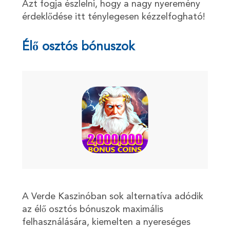
Azt fogja észlelni, hogy a nagy nyeremény
érdeklődése itt ténylegesen kézzelfogható!
Élő osztós bónuszok
A Verde Kaszinóban sok alternatíva adódik
az élő osztós bónuszok maximális
felhasználására, kiemelten a nyereséges