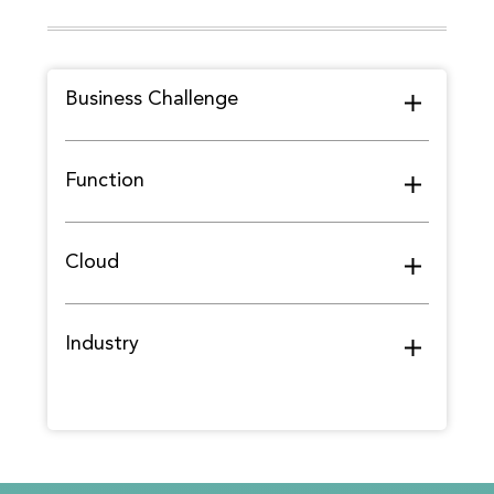
Business Challenge
Function
Cloud
Industry