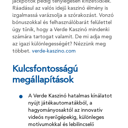
jackpotok pedig ténylegesen kifizetődőek.
Ráadásul az valós idejű kaszinó élmény is
izgalmassá varázsolja a szórakozást. Vonzó
bónuszokkal és felhasználóbarát felülettel
úgy tűnik, hogy a Verde Kaszinó mindenki
számára tartogat valamit. De mi adja meg
az igazi különlegességét? Nézzünk meg
többet.
verde-kaszino.com
Kulcsfontosságú
megállapítások
A Verde Kaszinó hatalmas kínálatot
nyújt játékautomatákból, a
hagyományosaktól az innovatív
videós nyerőgépekig, különleges
motívumokkal és lebilincselő