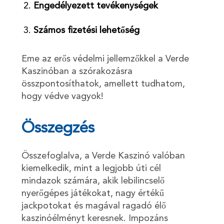
Engedélyezett tevékenységek
Számos fizetési lehetőség
Eme az erős védelmi jellemzőkkel a Verde
Kaszinóban a szórakozásra
összpontosíthatok, amellett tudhatom,
hogy védve vagyok!
Összegzés
Összefoglalva, a Verde Kaszinó valóban
kiemelkedik, mint a legjobb úti cél
mindazok számára, akik lebilincselő
nyerőgépes játékokat, nagy értékű
jackpotokat és magával ragadó élő
kaszinóélményt keresnek. Impozáns