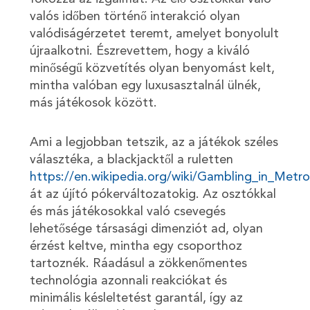
valós időben történő interakció olyan
valódiságérzetet teremt, amelyet bonyolult
újraalkotni. Észrevettem, hogy a kiváló
minőségű közvetítés olyan benyomást kelt,
mintha valóban egy luxusasztalnál ülnék,
más játékosok között.
Ami a legjobban tetszik, az a játékok széles
választéka, a blackjacktől a ruletten
https://en.wikipedia.org/wiki/Gambling_in_Metr
át az újító pókerváltozatokig. Az osztókkal
és más játékosokkal való csevegés
lehetősége társasági dimenziót ad, olyan
érzést keltve, mintha egy csoporthoz
tartoznék. Ráadásul a zökkenőmentes
technológia azonnali reakciókat és
minimális késleltetést garantál, így az