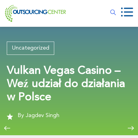
Uncategorized
Vulkan Vegas Casino –
Weź udział do działania
w Polsce
By Jagdev Singh