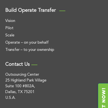
Build Operate Transfer
Vision
Pilot
Scale
Operate – on your behalf
Transfer – to your ownership
Contact Us
Outsourcing Center
25 Highland Park Village
Suite 100 #802A,
Dallas, TX 75201
U.S.A.