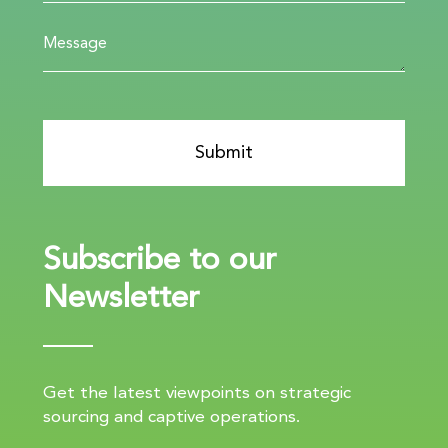
Subscribe to our
Newsletter
Get the latest viewpoints on strategic
sourcing and captive operations.