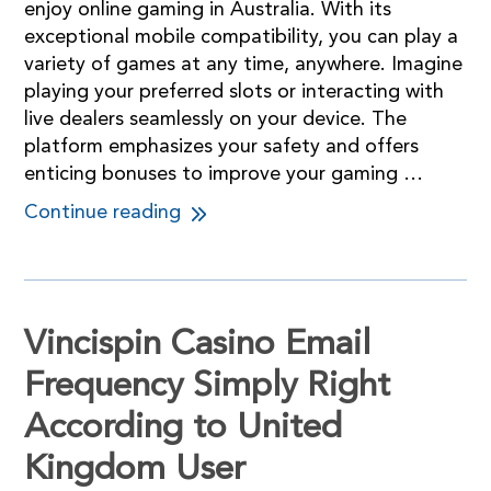
enjoy online gaming in Australia. With its
exceptional mobile compatibility, you can play a
variety of games at any time, anywhere. Imagine
playing your preferred slots or interacting with
live dealers seamlessly on your device. The
platform emphasizes your safety and offers
enticing bonuses to improve your gaming …
Continue reading
Vincispin Casino Email
Frequency Simply Right
According to United
Kingdom User