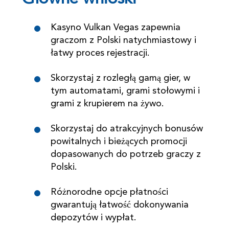
Kasyno Vulkan Vegas zapewnia
graczom z Polski natychmiastowy i
łatwy proces rejestracji.
Skorzystaj z rozległą gamą gier, w
tym automatami, grami stołowymi i
grami z krupierem na żywo.
Skorzystaj do atrakcyjnych bonusów
powitalnych i bieżących promocji
dopasowanych do potrzeb graczy z
Polski.
Różnorodne opcje płatności
gwarantują łatwość dokonywania
depozytów i wypłat.