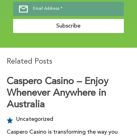
Subscribe
Related Posts
Caspero Casino – Enjoy
Whenever Anywhere in
Australia
Uncategorized
Caspero Casino is transforming the way you