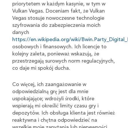
priorytetem w każdym kasynie, w tym w
Vulkan Vegas. Doceniam fakt, że Vulkan
Vegas stosuje nowoczesne technologie
szyfrowania do zabezpieczenia moich
danych
https://en.wikipedia.org/wiki/Bwin.Party_Digital
osobowych i finansowych. Ich licencje to
kolejny zaleta, ponieważ wskazują, że
przestrzegają surowych norm regulacyjnych,
co daje mi spokój ducha.
Co więcej, ich zaangażowanie w
odpowiedzialną grę jest dla mnie
uspokajające; wdrożyli środki, które
wspierają mi określić limity czasu gry i
depozytów. Ich obsługa klienta jest również
reaktywna i chętna odpowiedzieć na
wszelkie moje zapytania lub niepewności.