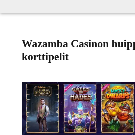
Wazamba Casinon huipp
korttipelit