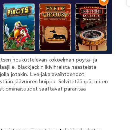
itsen houkuttelevan kokoelman pöytä- ja
elaajille. Blackjackin ikivihreistä haasteista
jolla jotakin. Live-jakajavaihtoehdot
stään jäävuoren huippu. Selvitetäänpä, miten
iset ominaisuudet saattavat parantaa