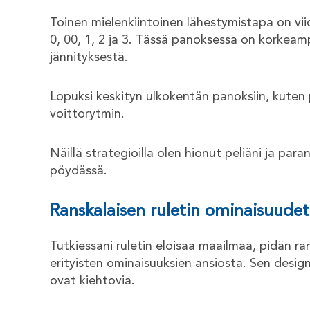
Toinen mielenkiintoinen lähestymistapa on vi
0, 00, 1, 2 ja 3. Tässä panoksessa on korkea
jännityksestä.
Lopuksi keskityn ulkokentän panoksiin, kuten
voittorytmin.
Näillä strategioilla olen hionut peliäni ja pa
pöydässä.
Ranskalaisen ruletin ominaisuudet
Tutkiessani ruletin eloisaa maailmaa, pidän ran
erityisten ominaisuuksien ansiosta. Sen design
ovat kiehtovia.