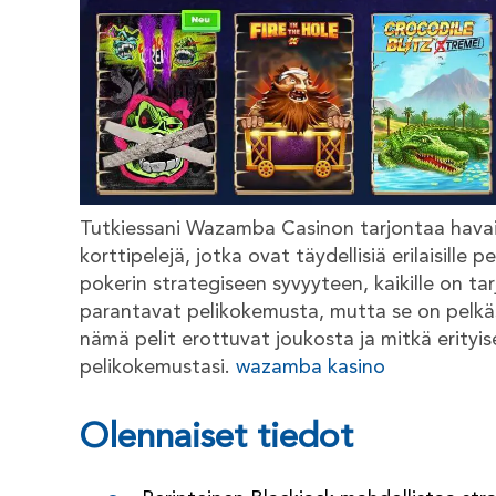
Tutkiessani Wazamba Casinon tarjontaa hava
korttipelejä, jotka ovat täydellisiä erilaisille p
pokerin strategiseen syvyyteen, kaikille on tar
parantavat pelikokemusta, mutta se on pelkä
nämä pelit erottuvat joukosta ja mitkä erity
pelikokemustasi.
wazamba kasino
Olennaiset tiedot