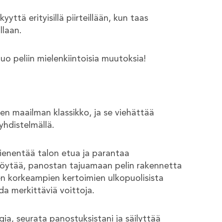
yttä erityisillä piirteillään, kun taas
llaan.
uo peliin mielenkiintoisia muutoksia!
ien maailman klassikko, ja se viehättää
 yhdistelmällä.
pienentää talon etua ja parantaa
pöytää, panostan tajuamaan pelin rakennetta
en korkeampien kertoimien ulkopuolisista
da merkittäviä voittoja.
ia, seurata panostuksistani ja säilyttää