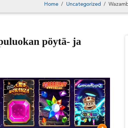
Home
/
Uncategorized
/
Wazamba
uluokan pöytä- ja