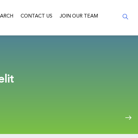
EARCH
CONTACT US
JOIN OUR TEAM
lit