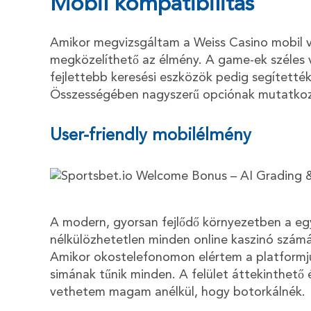
Mobil kompatibilitás
Amikor megvizsgáltam a Weiss Casino mobil v
megközelíthető az élmény. A game-ek széles v
fejlettebb keresési eszközök pedig segítetté
Összességében nagyszerű opciónak mutatkoz
User-friendly mobilélmény
A modern, gyorsan fejlődő környezetben a eg
nélkülözhetetlen minden online kaszinó számár
Amikor okostelefonomon elértem a platformju
simának tűnik minden. A felület áttekinthető é
vethetem magam anélkül, hogy botorkálnék.