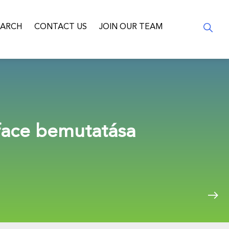
EARCH
CONTACT US
JOIN OUR TEAM
rface bemutatása