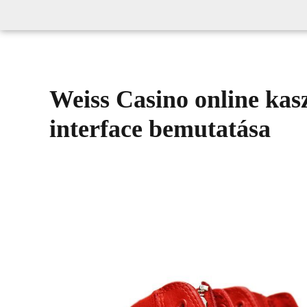
Weiss Casino online kas
interface bemutatása