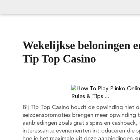
Wekelijkse beloningen e
Tip Top Casino
Bij Tip Top Casino houdt de opwinding niet op
seizoenspromoties brengen meer opwinding toe
aanbiedingen zoals gratis spins en cashback, 
interessante evenementen introduceren die sp
hoe je het maximale uit deze aanbiedingen ku