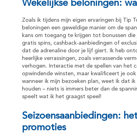
Wekelijkse beloningen: wa
Zoals ik tijdens mijn eigen ervaringen bij Tip
beloningen een geweldige manier om de spann
kans om toegang te krijgen tot bonussen die j
gratis spins, cashback-aanbiedingen of exclu
dat de adrenaline door je lijf giert. Ik heb o
heerlijke verrassingen, zoals verrassende verm
verhogen. Interactie met de spellen van het ca
opwindende winsten, maar kwalificeert je ook 
wanneer ik mijn bezoeken plan, weet ik dat i
houden – niets is immers beter dan de spannin
speelt wat ik het graagst speel!
Seizoensaanbiedingen: het
promoties