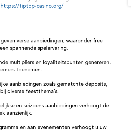
.
https://tiptop-casino.org/
o geven verse aanbiedingen, waaronder free
een spannende spelervaring.
de multipliers en loyaliteitspunten genereren,
lnemers toenemen.
lijke aanbiedingen zoals gematchte deposits,
 bij diverse feestthema’s.
elijkse en seizoens aanbiedingen verhoogt de
k aanzienlijk.
ogramma en aan evenementen verhoogt u uw