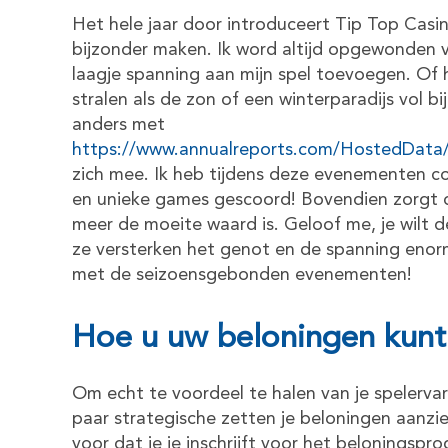
Het hele jaar door introduceert Tip Top Casino
bijzonder maken. Ik word altijd opgewonden va
laagje spanning aan mijn spel toevoegen. Of
stralen als de zon of een winterparadijs vol b
anders met
https://www.annualreports.com/HostedDa
zich mee. Ik heb tijdens deze evenementen co
en unieke games gescoord! Bovendien zorgt d
meer de moeite waard is. Geloof me, je wilt 
ze versterken het genot en de spanning enor
met de seizoensgebonden evenementen!
Hoe u uw beloningen kunt
Om echt te voordeel te halen van je spelervar
paar strategische zetten je beloningen aanzien
voor dat je je inschrijft voor het beloningsp