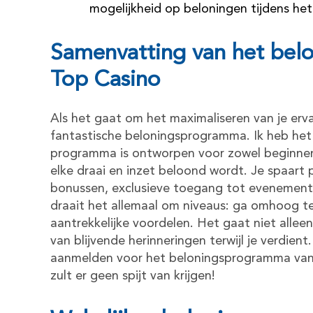
mogelijkheid op beloningen tijdens het
Samenvatting van het bel
Top Casino
Als het gaat om het maximaliseren van je ervar
fantastische beloningsprogramma. Ik heb het
programma is ontworpen voor zowel beginnende
elke draai en inzet beloond wordt. Je spaart 
bonussen, exclusieve toegang tot evenemente
draait het allemaal om niveaus: ga omhoog te
aantrekkelijke voordelen. Het gaat niet all
van blijvende herinneringen terwijl je verdient.
aanmelden voor het beloningsprogramma van 
zult er geen spijt van krijgen!