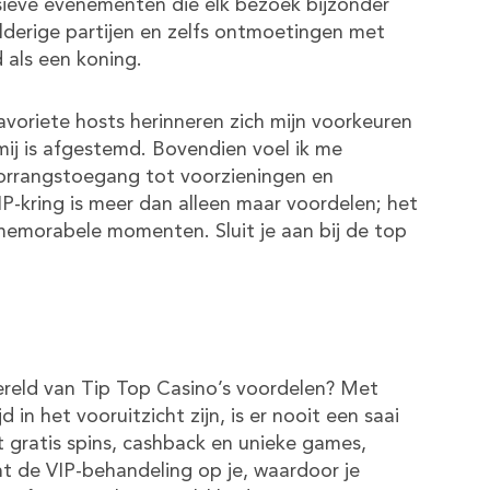
sieve evenementen die elk bezoek bijzonder
lderige partijen en zelfs ontmoetingen met
 als een koning.
favoriete hosts herinneren zich mijn voorkeuren
mij is afgestemd. Bovendien voel ik me
orrangstoegang tot voorzieningen en
P-kring is meer dan alleen maar voordelen; het
memorabele momenten. Sluit je aan bij de top
ereld van Tip Top Casino’s voordelen? Met
 in het vooruitzicht zijn, is er nooit een saai
t gratis spins, cashback en unieke games,
acht de VIP-behandeling op je, waardoor je