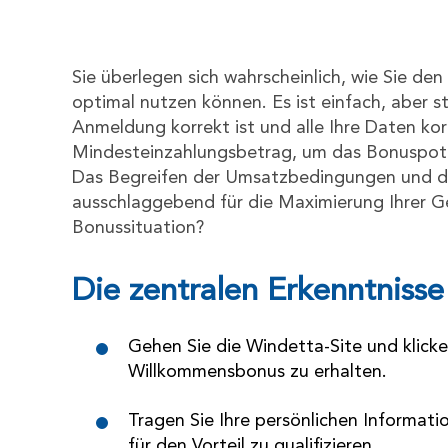
Sie überlegen sich wahrscheinlich, wie Sie 
optimal nutzen können. Es ist einfach, aber str
Anmeldung korrekt ist und alle Ihre Daten kor
Mindesteinzahlungsbetrag, um das Bonuspoten
Das Begreifen der Umsatzbedingungen und di
ausschlaggebend für die Maximierung Ihrer Ge
Bonussituation?
Die zentralen Erkenntnisse
Gehen Sie die Windetta-Site und klick
Willkommensbonus zu erhalten.
Tragen Sie Ihre persönlichen Informati
für den Vorteil zu qualifizieren.