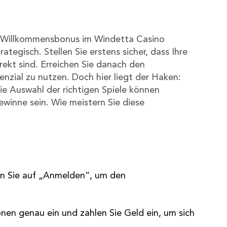
den Willkommensbonus im Windetta Casino
ategisch. Stellen Sie erstens sicher, dass Ihre
rekt sind. Erreichen Sie danach den
zial zu nutzen. Doch hier liegt der Haken:
e Auswahl der richtigen Spiele können
winne sein. Wie meistern Sie diese
en Sie auf „Anmelden“, um den
onen genau ein und zahlen Sie Geld ein, um sich