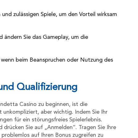
und zulässigen Spiele, um den Vorteil wirksam
nd ändern Sie das Gameplay, um die
e, wenn beim Beanspruchen oder Nutzung des
 und Qualifizierung
indetta Casino zu beginnen, ist die
st unkompliziert, aber wichtig. Indem Sie Ihr
gen für ein störungsfreies Spielerlebnis.
 drücken Sie auf „Anmelden“. Tragen Sie Ihre
t problemlos auf Ihren Bonus zugreifen zu