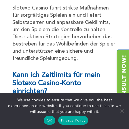
Slotexo Casino führt strikte Maßnahmen
für sorgfältiges Spielen ein und liefert
Selbstsperren und anpassbare Geldlimits,
um den Spielern die Kontrolle zu halten.
Diese aktiven Strategien hervorheben das
Bestreben für das Wohlbefinden der Spieler
und unterstützen eine sichere und
freundliche Spielumgebung.
Kann ich Zeitlimits für mein
Slotexo Casino-Konto
einrichten?
We use cookies to ensure that we give you the best
Benutzer können ihre Spielezeit effektiv
experience on our website. If you continue to use this site we
will assume that you are happy with it.
verwalten, indem sie in ihren Slotexo-
Kontoeinstellungen Limits festlegen. Diese
OK
Privacy Policy
Funktion stellt sicher bewusstes Spielen und