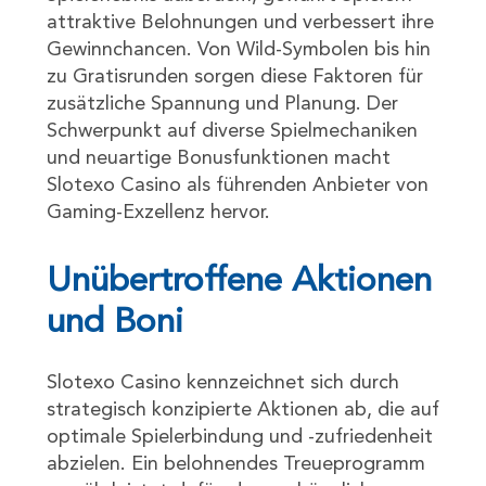
attraktive Belohnungen und verbessert ihre
Gewinnchancen. Von Wild-Symbolen bis hin
zu Gratisrunden sorgen diese Faktoren für
zusätzliche Spannung und Planung. Der
Schwerpunkt auf diverse Spielmechaniken
und neuartige Bonusfunktionen macht
Slotexo Casino als führenden Anbieter von
Gaming-Exzellenz hervor.
Unübertroffene Aktionen
und Boni
Slotexo Casino kennzeichnet sich durch
strategisch konzipierte Aktionen ab, die auf
optimale Spielerbindung und -zufriedenheit
abzielen. Ein belohnendes Treueprogramm