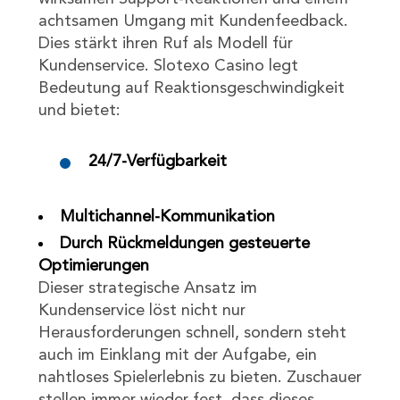
achtsamen Umgang mit Kundenfeedback.
Dies stärkt ihren Ruf als Modell für
Kundenservice. Slotexo Casino legt
Bedeutung auf Reaktionsgeschwindigkeit
und bietet:
24/7-Verfügbarkeit
Multichannel-Kommunikation
Durch Rückmeldungen gesteuerte
Optimierungen
Dieser strategische Ansatz im
Kundenservice löst nicht nur
Herausforderungen schnell, sondern steht
auch im Einklang mit der Aufgabe, ein
nahtloses Spielerlebnis zu bieten. Zuschauer
stellen immer wieder fest, dass dieses