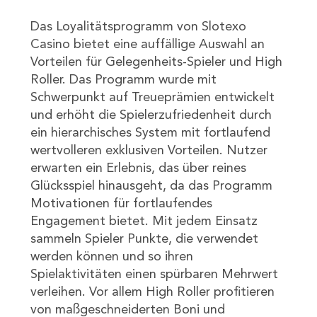
Das Loyalitätsprogramm von Slotexo
Casino bietet eine auffällige Auswahl an
Vorteilen für Gelegenheits-Spieler und High
Roller. Das Programm wurde mit
Schwerpunkt auf Treueprämien entwickelt
und erhöht die Spielerzufriedenheit durch
ein hierarchisches System mit fortlaufend
wertvolleren exklusiven Vorteilen. Nutzer
erwarten ein Erlebnis, das über reines
Glücksspiel hinausgeht, da das Programm
Motivationen für fortlaufendes
Engagement bietet. Mit jedem Einsatz
sammeln Spieler Punkte, die verwendet
werden können und so ihren
Spielaktivitäten einen spürbaren Mehrwert
verleihen. Vor allem High Roller profitieren
von maßgeschneiderten Boni und