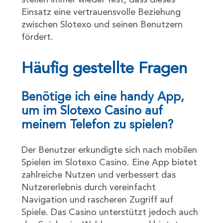
Einsatz eine vertrauensvolle Beziehung
zwischen Slotexo und seinen Benutzern
fördert.
Häufig gestellte Fragen
Benötige ich eine handy App,
um im Slotexo Casino auf
meinem Telefon zu spielen?
Der Benutzer erkundigte sich nach mobilen
Spielen im Slotexo Casino. Eine App bietet
zahlreiche Nutzen und verbessert das
Nutzererlebnis durch vereinfacht
Navigation und rascheren Zugriff auf
Spiele. Das Casino unterstützt jedoch auch