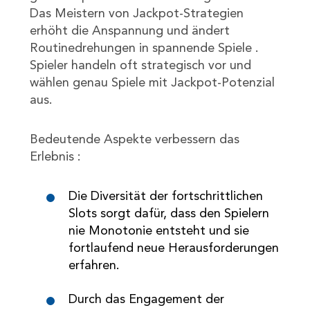
Das Meistern von Jackpot-Strategien
erhöht die Anspannung und ändert
Routinedrehungen in spannende Spiele .
Spieler handeln oft strategisch vor und
wählen genau Spiele mit Jackpot-Potenzial
aus.
Bedeutende Aspekte verbessern das
Erlebnis :
Die Diversität der fortschrittlichen
Slots sorgt dafür, dass den Spielern
nie Monotonie entsteht und sie
fortlaufend neue Herausforderungen
erfahren.
Durch das Engagement der