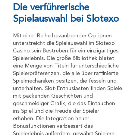
Die verführerische
Spielauswahl bei Slotexo
Mit einer Reihe bezaubernder Optionen
unterstreicht die Spielauswahl im Slotexo
Casino sein Bestreben für ein einzigartiges
Spielerlebnis. Die große Bibliothek bietet
eine Menge von Titeln für unterschiedliche
Spielerpräferenzen, die alle über raffinierte
Spielmechaniken besitzen, die fesseln und
unterhalten. Slot-Enthusiasten finden Spiele
mit packenden Geschichten und
geschmeidiger Grafik, die das Eintauchen
ins Spiel und die Freude der Spieler
erhöhen. Die Integration neuer
Bonusfunktionen verbessert das
Spielerlebnis außerdem, gewährt Spielern