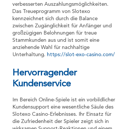
verbesserten Auszahlungsmöglichkeiten.
Das Treueprogramm von Slotexo
kennzeichnet sich durch die Balance
zwischen Zugänglichkeit für Anfänger und
großzügigen Belohnungen für treue
Stammkunden aus und ist somit eine
anziehende Wahl für nachhaltige
Unterhaltung.
https://slot-exo-casino.com/
Hervorragender
Kundenservice
Im Bereich Online-Spiele ist ein vorbildlicher
Kundensupport eine wesentliche Säule des
Slotexo Casino-Erlebnisses. Ihr Einsatz für
die Zufriedenheit der Spieler zeigt sich in
wirksamen Support-Reaktionen und einem