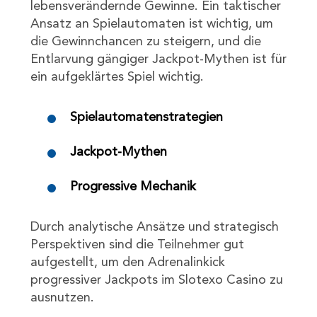
lebensverändernde Gewinne. Ein taktischer
Ansatz an Spielautomaten ist wichtig, um
die Gewinnchancen zu steigern, und die
Entlarvung gängiger Jackpot-Mythen ist für
ein aufgeklärtes Spiel wichtig.
Spielautomatenstrategien
Jackpot-Mythen
Progressive Mechanik
Durch analytische Ansätze und strategisch
Perspektiven sind die Teilnehmer gut
aufgestellt, um den Adrenalinkick
progressiver Jackpots im Slotexo Casino zu
ausnutzen.