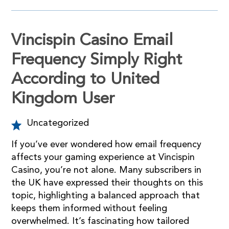
Vincispin Casino Email
Frequency Simply Right
According to United
Kingdom User
Uncategorized
If you’ve ever wondered how email frequency
affects your gaming experience at Vincispin
Casino, you’re not alone. Many subscribers in
the UK have expressed their thoughts on this
topic, highlighting a balanced approach that
keeps them informed without feeling
overwhelmed. It’s fascinating how tailored