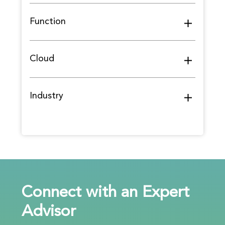
Function
Cloud
Industry
Connect with an Expert
Advisor