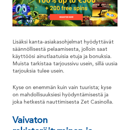
Lisäksi kanta-asiakasohjelmat hyödyttävät
säännöllisestä pelaamisesta, jolloin saat
käyttöösi ainutlaatuisia etuja ja bonuksia.
Muista tarkistaa tarjoussivu usein, sillä uusia
tarjouksia tulee usein.
Kyse on enemmän kuin vain tuurista; kyse
on mahdollisuuksiesi hyödyntämisestä ja
joka hetkestä nauttimisesta Zet Casinolla.
Vaivaton