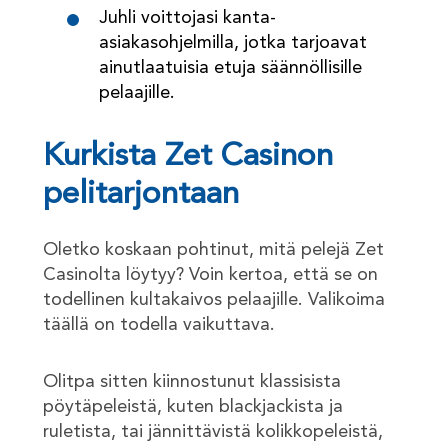
Juhli voittojasi kanta-
asiakasohjelmilla, jotka tarjoavat
ainutlaatuisia etuja säännöllisille
pelaajille.
Kurkista Zet Casinon
pelitarjontaan
Oletko koskaan pohtinut, mitä pelejä Zet
Casinolta löytyy? Voin kertoa, että se on
todellinen kultakaivos pelaajille. Valikoima
täällä on todella vaikuttava.
Olitpa sitten kiinnostunut klassisista
pöytäpeleistä, kuten blackjackista ja
ruletista, tai jännittävistä kolikkopeleistä,