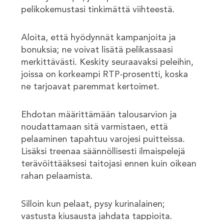
pelikokemustasi tinkimättä viihteestä.
Aloita, että hyödynnät kampanjoita ja
bonuksia; ne voivat lisätä pelikassaasi
merkittävästi. Keskity seuraavaksi peleihin,
joissa on korkeampi RTP-prosentti, koska
ne tarjoavat paremmat kertoimet.
Ehdotan määrittämään talousarvion ja
noudattamaan sitä varmistaen, että
pelaaminen tapahtuu varojesi puitteissa.
Lisäksi treenaa säännöllisesti ilmaispelejä
terävöittääksesi taitojasi ennen kuin oikean
rahan pelaamista.
Silloin kun pelaat, pysy kurinalainen;
vastusta kiusausta jahdata tappioita.