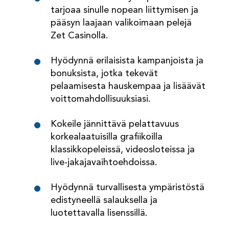
tarjoaa sinulle nopean liittymisen ja
pääsyn laajaan valikoimaan pelejä
Zet Casinolla.
Hyödynnä erilaisista kampanjoista ja
bonuksista, jotka tekevät
pelaamisesta hauskempaa ja lisäävät
voittomahdollisuuksiasi.
Kokeile jännittävä pelattavuus
korkealaatuisilla grafiikoilla
klassikkopeleissä, videosloteissa ja
live-jakajavaihtoehdoissa.
Hyödynnä turvallisesta ympäristöstä
edistyneellä salauksella ja
luotettavalla lisenssillä.