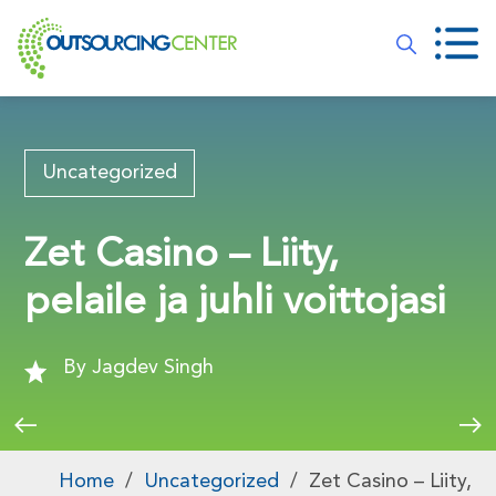
Uncategorized
Zet Casino – Liity,
pelaile ja juhli voittojasi
By Jagdev Singh
Home
/
Uncategorized
/
Zet Casino – Liity,