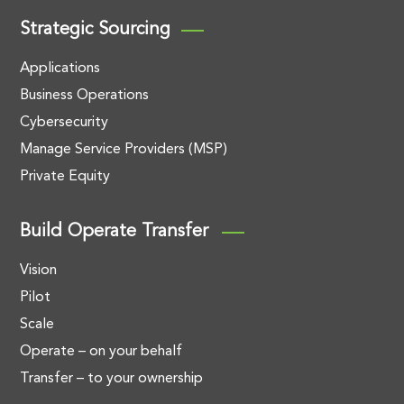
Strategic Sourcing
Applications
Business Operations
Cybersecurity
Manage Service Providers (MSP)
Private Equity
Build Operate Transfer
Vision
Pilot
Scale
Operate – on your behalf
Transfer – to your ownership