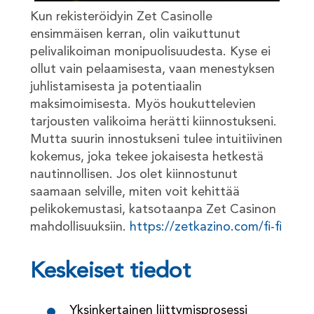
Kun rekisteröidyin Zet Casinolle
ensimmäisen kerran, olin vaikuttunut
pelivalikoiman monipuolisuudesta. Kyse ei
ollut vain pelaamisesta, vaan menestyksen
juhlistamisesta ja potentiaalin
maksimoimisesta. Myös houkuttelevien
tarjousten valikoima herätti kiinnostukseni.
Mutta suurin innostukseni tulee intuitiivinen
kokemus, joka tekee jokaisesta hetkestä
nautinnollisen. Jos olet kiinnostunut
saamaan selville, miten voit kehittää
pelikokemustasi, katsotaanpa Zet Casinon
mahdollisuuksiin.
https://zetkazino.com/fi-fi
Keskeiset tiedot
Yksinkertainen liittymisprosessi