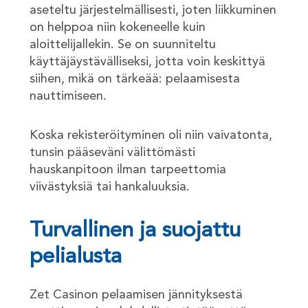
aseteltu järjestelmällisesti, joten liikkuminen
on helppoa niin kokeneelle kuin
aloittelijallekin. Se on suunniteltu
käyttäjäystävälliseksi, jotta voin keskittyä
siihen, mikä on tärkeää: pelaamisesta
nauttimiseen.
Koska rekisteröityminen oli niin vaivatonta,
tunsin pääseväni välittömästi
hauskanpitoon ilman tarpeettomia
viivästyksiä tai hankaluuksia.
Turvallinen ja suojattu
pelialusta
Zet Casinon pelaamisen jännityksestä