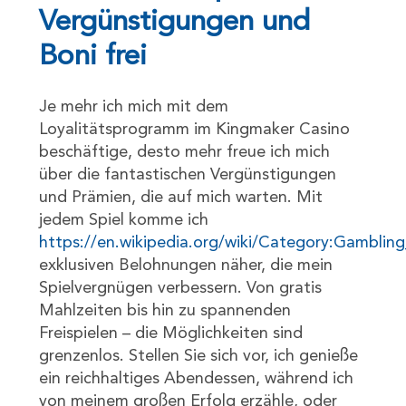
Vergünstigungen und
Boni frei
Je mehr ich mich mit dem
Loyalitätsprogramm im Kingmaker Casino
beschäftige, desto mehr freue ich mich
über die fantastischen Vergünstigungen
und Prämien, die auf mich warten. Mit
jedem Spiel komme ich
https://en.wikipedia.org/wiki/Category:Gamblin
exklusiven Belohnungen näher, die mein
Spielvergnügen verbessern. Von gratis
Mahlzeiten bis hin zu spannenden
Freispielen – die Möglichkeiten sind
grenzenlos. Stellen Sie sich vor, ich genieße
ein reichhaltiges Abendessen, während ich
von meinem großen Erfolg erzähle, oder