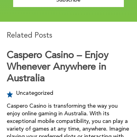
Related Posts
Caspero Casino – Enjoy
Whenever Anywhere in
Australia
Uncategorized
Caspero Casino is transforming the way you
enjoy online gaming in Australia. With its
exceptional mobile compatibility, you can play a
variety of games at any time, anywhere. Imagine
playing your preferred slots or interacting with