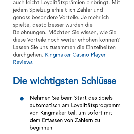
auch leicht Loyalitätsprämien einbringt. Mit
jedem Spielzug erhielt ich Zähler und
genoss besondere Vorteile. Je mehr ich
spielte, desto besser wurden die
Belohnungen. Möchten Sie wissen, wie Sie
diese Vorteile noch weiter erhöhen können?
Lassen Sie uns zusammen die Einzelheiten
durchgehen.
Kingmaker Casino Player
Reviews
Die wichtigsten Schlüsse
Nehmen Sie beim Start des Spiels
automatisch am Loyalitätsprogramm
von Kingmaker teil, um sofort mit
dem Erfassen von Zählern zu
beginnen.