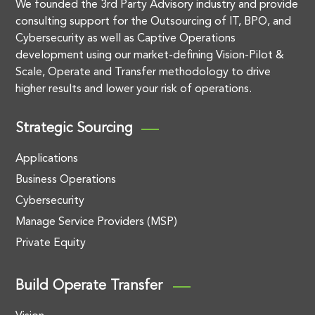
We founded the 3rd Party Advisory industry and provide
consulting support for the Outsourcing of IT, BPO, and
Cybersecurity as well as Captive Operations
development using our market-defining Vision-Pilot &
Scale, Operate and Transfer methodology to drive
higher results and lower your risk of operations.
Strategic Sourcing
Applications
Business Operations
Cybersecurity
Manage Service Providers (MSP)
Private Equity
Build Operate Transfer