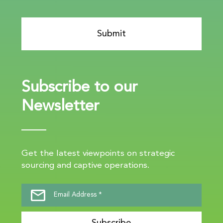
Subscribe to our
Newsletter
Get the latest viewpoints on strategic
sourcing and captive operations.
Subscribe