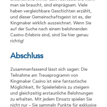
man sie braucht, sind einprägsam. Viele
haben vergleichbare Geschichten erzählt,
und dieser Gemeinschaftsgeist ist es, der
Kingmaker wirklich auszeichnet. Wenn Sie
auf der Suche nach einem belohnenden
Casino-Erlebnis sind, sind Sie hier genau
richtig!
Abschluss
Zusammenfassend lässt sich sagen: Die
Teilnahme am Treueprogramm von
Kingmaker Casino ist eine fantastische
Möglichkeit, Ihr Spielerlebnis zu steigern
und gleichzeitig erstaunliche Belohnungen
zu erhalten. Mit jedem Einsatz spielen Sie
nicht nur – Sie sammeln Punkte für exklusive