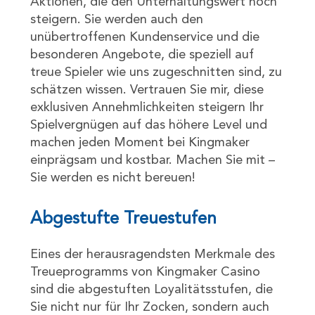
Aktionen, die den Unterhaltungswert noch
steigern. Sie werden auch den
unübertroffenen Kundenservice und die
besonderen Angebote, die speziell auf
treue Spieler wie uns zugeschnitten sind, zu
schätzen wissen. Vertrauen Sie mir, diese
exklusiven Annehmlichkeiten steigern Ihr
Spielvergnügen auf das höhere Level und
machen jeden Moment bei Kingmaker
einprägsam und kostbar. Machen Sie mit –
Sie werden es nicht bereuen!
Abgestufte Treuestufen
Eines der herausragendsten Merkmale des
Treueprogramms von Kingmaker Casino
sind die abgestuften Loyalitätsstufen, die
Sie nicht nur für Ihr Zocken, sondern auch