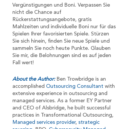
Vergünstigungen und Boni. Verpassen Sie
nicht die Chance auf
Rückerstattungsangebote, gratis
Mahlzeiten und individuelle Boni nur für das
Spielen Ihrer favorisierten Spiele. Stürzen
Sie sich hinein, finden Sie neue Spiele und
sammeln Sie noch heute Punkte. Glauben
Sie mir, die Belohnungen sind es auf jeden
Fall wert!
About the Author:
Ben Trowbridge is an
accomplished
Outsourcing Consultant
with
extensive experience in outsourcing and
managed services. As a former EY Partner
and CEO of Alsbridge, he built successful
practices in Transformational Outsourcing,
Managed services provider
,
strategic