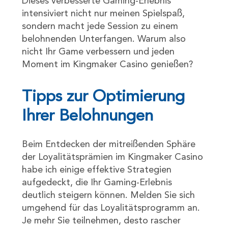
Dieses verbesserte Gaming-Erlebnis
intensiviert nicht nur meinen Spielspaß,
sondern macht jede Session zu einem
belohnenden Unterfangen. Warum also
nicht Ihr Game verbessern und jeden
Moment im Kingmaker Casino genießen?
Tipps zur Optimierung
Ihrer Belohnungen
Beim Entdecken der mitreißenden Sphäre
der Loyalitätsprämien im Kingmaker Casino
habe ich einige effektive Strategien
aufgedeckt, die Ihr Gaming-Erlebnis
deutlich steigern können. Melden Sie sich
umgehend für das Loyalitätsprogramm an.
Je mehr Sie teilnehmen, desto rascher