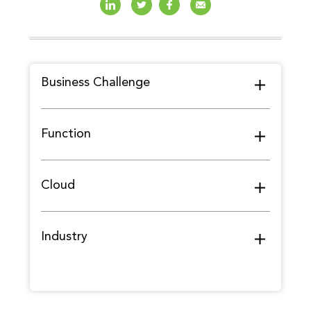
Business Challenge
Function
Cloud
Industry