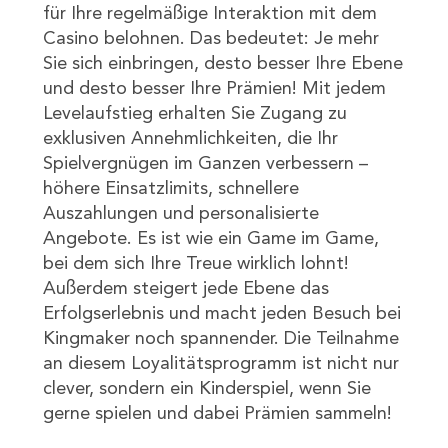
für Ihre regelmäßige Interaktion mit dem
Casino belohnen. Das bedeutet: Je mehr
Sie sich einbringen, desto besser Ihre Ebene
und desto besser Ihre Prämien! Mit jedem
Levelaufstieg erhalten Sie Zugang zu
exklusiven Annehmlichkeiten, die Ihr
Spielvergnügen im Ganzen verbessern –
höhere Einsatzlimits, schnellere
Auszahlungen und personalisierte
Angebote. Es ist wie ein Game im Game,
bei dem sich Ihre Treue wirklich lohnt!
Außerdem steigert jede Ebene das
Erfolgserlebnis und macht jeden Besuch bei
Kingmaker noch spannender. Die Teilnahme
an diesem Loyalitätsprogramm ist nicht nur
clever, sondern ein Kinderspiel, wenn Sie
gerne spielen und dabei Prämien sammeln!