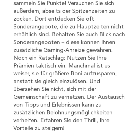
sammeln Sie Punkte! Versuchen Sie sich
außerdem, abseits der Spitzenzeiten zu
zocken. Dort entdecken Sie oft
Sonderangebote, die zu Hauptzeiten nicht
erhältlich sind. Behalten Sie auch Blick nach
Sonderangeboten – diese können Ihnen
zusätzliche Gaming-Anreize gewähren.
Noch ein Ratschlag: Nutzen Sie Ihre
Prämien taktisch ein. Manchmal ist es
weiser, sie für größere Boni aufzusparen,
anstatt sie gleich einzulösen. Und
übersehen Sie nicht, sich mit der
Gemeinschaft zu vernetzen. Der Austausch
von Tipps und Erlebnissen kann zu
zusätzlichen Belohnungsmöglichkeiten
verhelfen. Erfahren Sie den Thrill, Ihre
Vorteile zu steigern!