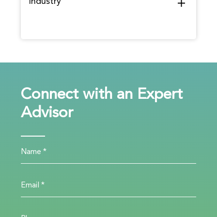
Industry
Connect with an Expert
Advisor