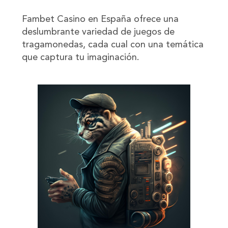
Fambet Casino en España ofrece una
deslumbrante variedad de juegos de
tragamonedas, cada cual con una temática
que captura tu imaginación.