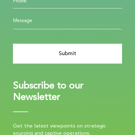
Subscribe to our
Newsletter
Get the latest viewpoints on strategic
sourcing and captive operations.