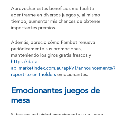
Aprovechar estas beneficios me facilita
adentrarme en diversos juegos y, al mismo
tiempo, aumentar mis chances de obtener
importantes premios.
Además, aprecio cómo Fambet renueva
periódicamente sus promociones,
manteniendo los giros gratis frescos y
https://data-
api.marketindex.com.au/api/v1/announcements/
report-to-unitholders
emocionantes.
Emocionantes juegos de
mesa
Si buscas actividad emocionante y un juego