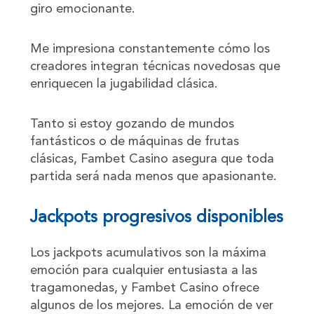
giro emocionante.
Me impresiona constantemente cómo los
creadores integran técnicas novedosas que
enriquecen la jugabilidad clásica.
Tanto si estoy gozando de mundos
fantásticos o de máquinas de frutas
clásicas, Fambet Casino asegura que toda
partida será nada menos que apasionante.
Jackpots progresivos disponibles
Los jackpots acumulativos son la máxima
emoción para cualquier entusiasta a las
tragamonedas, y Fambet Casino ofrece
algunos de los mejores. La emoción de ver