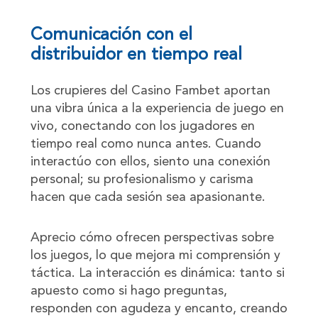
Comunicación con el
distribuidor en tiempo real
Los crupieres del Casino Fambet aportan
una vibra única a la experiencia de juego en
vivo, conectando con los jugadores en
tiempo real como nunca antes. Cuando
interactúo con ellos, siento una conexión
personal; su profesionalismo y carisma
hacen que cada sesión sea apasionante.
Aprecio cómo ofrecen perspectivas sobre
los juegos, lo que mejora mi comprensión y
táctica. La interacción es dinámica: tanto si
apuesto como si hago preguntas,
responden con agudeza y encanto, creando