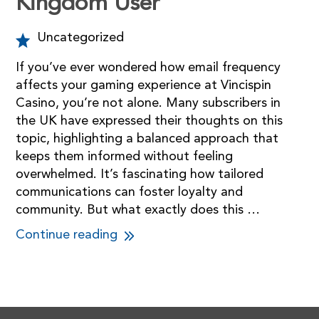
Kingdom User
Uncategorized
If you’ve ever wondered how email frequency
affects your gaming experience at Vincispin
Casino, you’re not alone. Many subscribers in
the UK have expressed their thoughts on this
topic, highlighting a balanced approach that
keeps them informed without feeling
overwhelmed. It’s fascinating how tailored
communications can foster loyalty and
community. But what exactly does this …
Continue reading